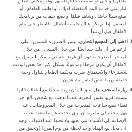
أطفال (أو حتى لو استطعت!) فهذا سهل وغير مكلف. أطلق
النار على خدمة البث المفضلة لديك ، أو اطلب الطعام ، أو
اصنع شيئًا خاصًا ، وشاهد فيلمًا أو بضع حلقات من برنامجك
المفضل. إذا لم يكن هناك جليسة أطفال ، فانتظر حتى ينام
الأطفال قبل أن تبدأ.
اذهب إلى المجمع التجاري.
ليس بالضرورة للتسوق ، على
الرغم من أن ذلك جيد أيضًا! من خلال المشي ، من خلال
المتاجر المتعرجة ، دون أي غرض حقيقي ، يمكن للتسوق مع
الأطفال أن يكون مرهقًا ومدفوعًا بشكل أكبر. خذ بعض الوقت
للاسترخاء والاستمتاع. ضرب محكمة الطعام لتناول وجبة
خفيفة وربما بعض الناس يشاهدون.
زيارة المتحف.
هل سبق لك أن زرت متحفًا مع أطفالك؟ انها
ليست تقريبا نفس التجربة عندما تذهب مع شخص بالغ آخر.
قضاء بضع ساعات المتعرجة من خلال المعروضات ، على
مهل تبحث في ما تريد أن ترى. تحدث عن ما تبحث عنه ،
بالإضافة إلى الأشياء التي تحبها ولا تحبها. عند الانتهاء ، توجه
إلى محل بيع الهدايا واخذ لحظة من يوم المرح! (وتحقق من