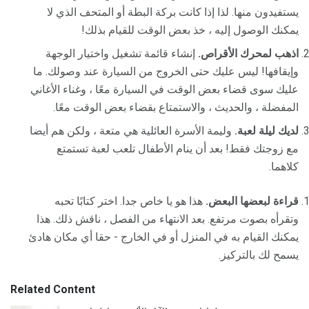
يستفيدون منها. لذا إذا كانت بركة البطة أو المتحف الذي لا
يمكنك الوصول إليه ، خذ بعض الوقت للقيام بذلك!
اذهب لمحرك الأقراص.
إنشاء قائمة تشغيل واختيار الوجهة
وإيقافها! ليس عليك حتى الخروج من السيارة عند وصولك. ما
عليك سوى قضاء بعض الوقت في السيارة معًا ، وغناء الأغاني
المفضلة ، والحديث ، والاستمتاع بقضاء بعض الوقت معًا.
لديك ليلة لعبة.
وليمة الأسرة العائلية هي متعة ، ولكن هم أيضا
مع زوجتك فقط! بعد أن ينام الأطفال تلعب لعبة تستمتع
كلاهما.
قراءة لبعضها البعض.
هذا هو يا خاص جدا. اختر كتابًا تحبه
وتقرأه بصوت مرتفع. بعد الانتهاء من الفصل ، ناقش ذلك. هذا
يمكنك القيام به في المنزل أو في الخارج - حقا أي مكان هادئ
يسمح لك بالتركيز.
Related Content