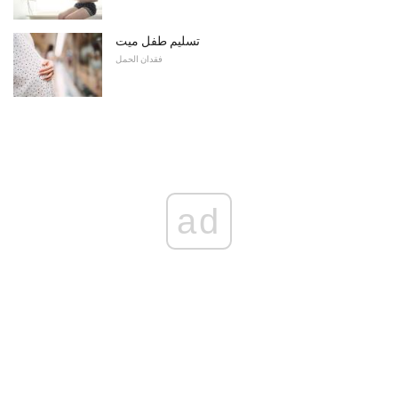
تسليم طفل ميت
فقدان الحمل
ad