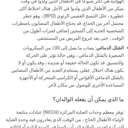
الهوائية هي أكثر شيوعا في الأطفال الذين ولدوا في وقت
مبكر من الأطفال الذين ولدوا في الأجل. هناك اختلاط أكثر
خطورة ، خلل التنسج القصبي الرئوي (BPD) ، وهو خطر
محتمل آخر من الخداج. قد يحتاج الأطفال المصابون باضطراب
الشخصية الحدية إلى أكسجين إضافي لفترات أطول من
الوقت ، حتى بعد خروج المريض من المستشفى.
الشلل الدماغي:
يصاب ما يصل إلى 30٪ من الميكروبات
الصغيرة بالشلل الدماغي ، وهي حالة تؤثر على الحركة
والتنسيق. قد تكون الحالة خفيفة أو شديدة ، وقد يكون أو لا
يكون هناك اختلال عقلي. يستخدم العديد من الأطفال المصابين
بالشلل الدماغي الأقواس أو الكراسي المتحركة أو الأجهزة
المساعدة الأخرى للوصول من مكان لآخر.
ما الذي يمكن أن يفعله الوالدان؟
توفر معظم وحدات العناية المركزة (NICUs) عيادات متابعة
لأولياء الأطفال الخدّج ، من الوقت الذي يغادرون فيه وحدة العناية
المركزة لحديثي الولادة إلى أن يكونوا في السنة الثانية أو الثالثة