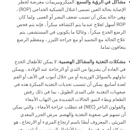
مشاكل في الرؤية والسمع:
الميكروبيريمات معرضة لخطر
الإصابة بحالة العين تسمى اعتلال الشبكية الخداجي (ROP) ،
وهي حالة يمكن أن تسبب ضعف البصر أو العمى. ولما كان
ROP أسهل لعلاج عندما يتم اكتشافه مبكراً ، فإنه يتم فحص
الرضع الخدج مبكراً ، وغالبًا ما يكونون في المستشفى. يتم
علاج الحالة مع التجميد أو مع جراحة الليزر ، ومعظم الرضع
يتعافون تماما.
مشكلات التغذية والمشاكل الهضمية:
لا يمكن للأطفال الخدج
في العادة أن يشربوا من الثدي أو الزجاجة عند الولادة ، ويمكن
تناولهم بالسوائل الوريدية أو من خلال أنبوب في الأنف أو الفم
لعدة أسابيع. يمكن أن تتسبب تحديات التغذية المبكرة هذه في
صعوبات التغذية على المدى الطويل ، بما في ذلك رفض
الطعام وبطء النمو. الحالات الشديدة من التهاب الأمعاء
والقولون الناخر (NEC) قد تتطلب جراحة الأمعاء ، والتي يمكن
أن تسهم في صعوبة التغذية والهضم. مرض الجزر المعدي
المريئي ، المعروف أيضًا باسم ارتجاع المريء أو الارتجاع ، هو
مشكلة أخرى قد يعاني منها الأطفال المبتسرين أثناء نموهم.