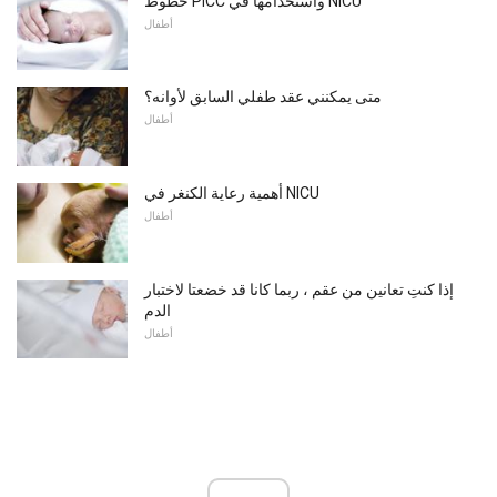
خطوط PICC واستخدامها في NICU
أطفال
متى يمكنني عقد طفلي السابق لأوانه؟
أطفال
أهمية رعاية الكنغر في NICU
أطفال
إذا كنتِ تعانين من عقم ، ربما كانا قد خضعتا لاختبار
الدم
أطفال