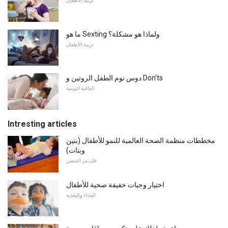
تربية الأطفال
ما هو Sexting ولماذا هو مشكلة؟
تربية الأطفال
دوس نوم الطفل الروتين و Don'ts
العافية اليومية
Intresting articles
مخططات منظمة الصحة العالمية للنمو للأطفال (بنين
وبنات)
على مر السنين
اختيار وجبات خفيفة صحية للأطفال
الغذاء والتغذية