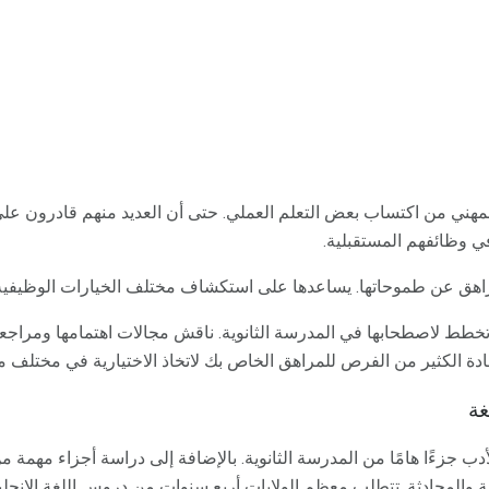
مهني من اكتساب بعض التعلم العملي. حتى أن العديد منهم قادرون ع
 وظائفهم المستقبلية.
راهق عن طموحاتها. يساعدها على استكشاف مختلف الخيارات الوظيفية
طط لاصطحابها في المدرسة الثانوية. ناقش مجالات اهتمامها ومراجعة ج
دة الكثير من الفرص للمراهق الخاص بك لاتخاذ الاختيارية في مختلف م
غة
لأدب جزءًا هامًا من المدرسة الثانوية. بالإضافة إلى دراسة أجزاء مهمة م
بة والمحادثة. تتطلب معظم الولايات أربع سنوات من دروس اللغة الإنجليز