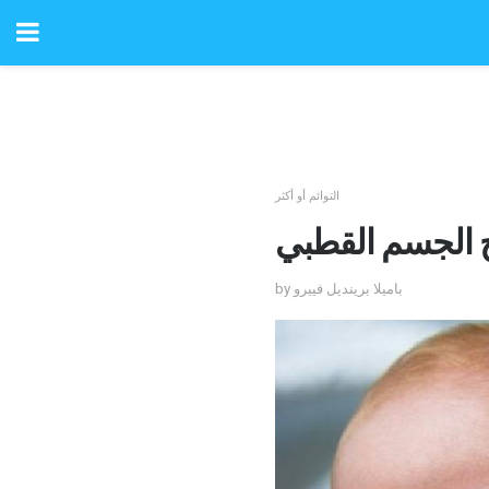
التوائم أو أكثر
 الجسم القطبي
by باميلا برينديل فييرو