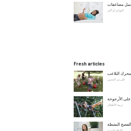
الحمل مضاعفات
التوائم أو أكثر
Fresh articles
محرك التلاعب
على مر السنين
على الأرجوحة
تربية الأطفال
الفصح النشطة
اللياقه البدنيه