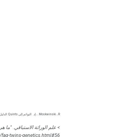
Moskwinski ، R. ، إد.
التوائم إلى Quints: الدليل الكامل لأولياء الأطفال متعددة الولادة.
> علم الوراثة الاستباقي.
faq-twins-genetics.html#56.