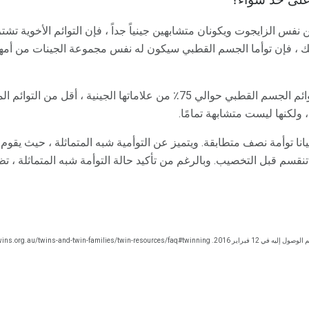
على حد سواء؟
نفس الزايجوت ويكونان متشابهين جينياً جداً ، فإن التوائم الأخوية تشتر
ذلك ، فإن توأما الجسم القطبي سيكون له نفس مجموعة الجينات من أمها
ا الجينية ، أقل من التوائم المتماثلة ولكن أكثر من التوائم
، ولكنها ليست متشابهة تمامًا.
ا توأمة نصف متطابقة. ويتميز عن التوأمية شبه المتماثلة ، حيث يقوم ا
 تنقسم قبل التخصيب. وبالرغم من تأكيد حالة التوأمة شبه المتماثلة ، 
صول إليه في 12 فبراير 2016. http://www.twins.org.au/twins-and-twin-families/twin-resources/faq#twinning