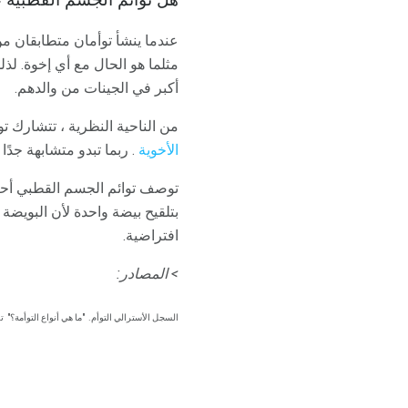
هل توائم الجسم القطبية 
عندما ينشأ توأمان متطابقان من 
مثلما هو الحال مع أي إخوة. ل
أكبر في الجينات من والدهم.
من الناحية النظرية ، تتشارك توائم الجسم القطبي حوالي 75٪ من علاماته
الأخوية
. ربما تبدو متشابهة جدًا 
توصف توائم الجسم القطبي أحيان
بتلقيح بيضة واحدة لأن البويضة
افتراضية.
> المصادر:
السجل الأسترالي التوأم.
"ما هي أنواع التوأمة؟"
تم الو