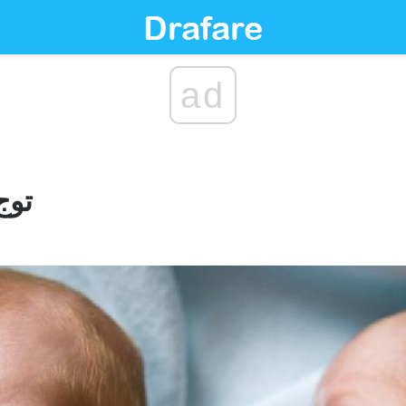
ad
توج