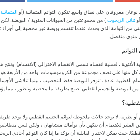
ك نوعان معروفان على نطاق واسع. تتكون التوائم المتماثلة (أو
المتماثلة
)
أو
ثنائي الزيجوت
) من مجموعتين من الحيوانات المنوية / البويضة. لكن
من التوأمة الذي يحدث عندما تنقسم بويضة غير مخصبة إلى أجزاء غير
 منوي منفصل.
لتوائم
الأنثوية ، لعملية انقسام تسمى الانقسام الاختزالي (الانقسام). وتنتج هذه
وي كل منها على نصف مجموعة من الكروموسومات. واحد من الأربعة هو خ
م القطبية. عادة ، تتوفر البويضة فقط للتخصيب ، بينما تتلاشى الأجسام
من البويضة والجسم القطبي تصبح بطريقة ما مخصبة وتتطور ، مما يؤدي 
قطبية؟
و نظرية. لا توجد حالات ملحوظة لتوائم الجسم القطبي ولا توجد طريقة 
 المثير للاهتمام أن نتكهن بأن توأماك متشابهان ، ولكن ليس متطابقين ت
قطبيًا. حيث يمكن لاختبار القابلية أن يؤكد ما إذا كان التوائم أحادي الزي