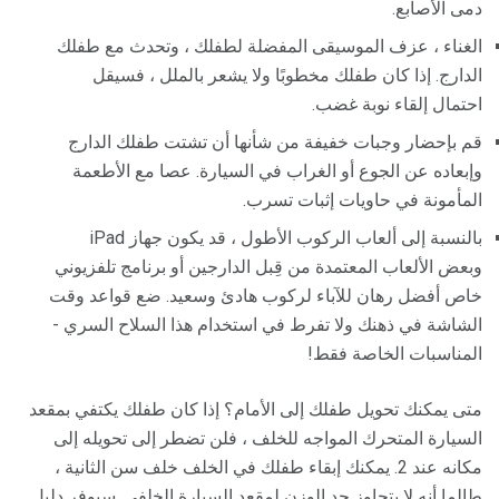
دمى الأصابع.
الغناء ، عزف الموسيقى المفضلة لطفلك ، وتحدث مع طفلك
الدارج. إذا كان طفلك مخطوبًا ولا يشعر بالملل ، فسيقل
احتمال إلقاء نوبة غضب.
قم بإحضار وجبات خفيفة من شأنها أن تشتت طفلك الدارج
وإبعاده عن الجوع أو الغراب في السيارة. عصا مع الأطعمة
المأمونة في حاويات إثبات تسرب.
بالنسبة إلى ألعاب الركوب الأطول ، قد يكون جهاز iPad
وبعض الألعاب المعتمدة من قِبل الدارجين أو برنامج تلفزيوني
خاص أفضل رهان للآباء لركوب هادئ وسعيد. ضع قواعد وقت
الشاشة في ذهنك ولا تفرط في استخدام هذا السلاح السري -
المناسبات الخاصة فقط!
متى يمكنك تحويل طفلك إلى الأمام؟ إذا كان طفلك يكتفي بمقعد
السيارة المتحرك المواجه للخلف ، فلن تضطر إلى تحويله إلى
مكانه عند 2. يمكنك إبقاء طفلك في الخلف خلف سن الثانية ،
طالما أنه لا يتجاوز حد الوزن لمقعد السيارة الخلفي. سيوفر دليل