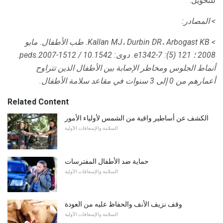
للتحويل.
> المصادر:
> Kallan MJ، Durbin DR، Arbogast KB.
طب الأطفال.
مايو
2008 ؛ 121 (5): e1342-7.
دوى: 10.1542 / peds.2007-1512.
أنماط الجلوس ومخاطر الإصابة بين الأطفال الذين تتراوح
أعمارهم من 0 إلى 3 سنوات في مقاعد سلامة الأطفال.
Related Content
الكشف عن أساطير واقية من الشمس لأولياء الأمور
السلامة والإسعافات الأولية
حماية ضد الأطفال المفترسات
السلامة والإسعافات الأولية
وقف نزيف الأنف والحفاظ عليه من العودة
السلامة والإسعافات الأولية