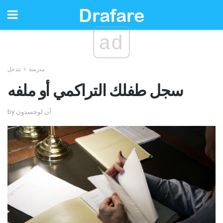
ad
مدرسة
تتدخل
سجل طفلك التراكمي أو ملفه
by آن لوجسدون