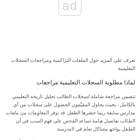
ad
تعرف على المزيد حول الملفات التراكمية ومراجعات السجلات
التعليمية.
لماذا مطلوبة السجلات التعليمية مراجعات
تتضمن مراجعة شاملة لسجلات الطالب تحليل تاريخه التعليمي
بالكامل ، بحيث يحاول المقيِّمون الحصول على سجلات من أي
مدارس سابقة ربما حضرها الطفل. ﻗد ﺗوﻓر اﻟﻣﻌﻟوﻣﺎت ﻣن ﻣﻟﻔﺎت
اﻟطﺎﻟب ﺗﻔﺎﺻﯾل ھﺎﻣﺔ ﺗﺳﺎﻋد اﻟﻔﺣص ﻋﻟﯽ ﻓﮭم اﻟﺳﺑب ﻓﻲ أن
اﻟطﻔل ﯾواﺟﮫ ﻣﺷﺎﮐل ﺗﻌﻟم ﻓﻲ اﻟﻣدرﺳﺔ.