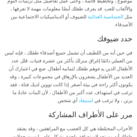
موضوع ، وتخطيط قائمة ، وحتى عمل تفاصيل مثل ترتيبات النوم
والألعاب للعب. قد يعرف طفلك أيضًا معلومات مهمة لا تعرفها ،
مثل
الحساسية الغذائية
للضيوف أو الديناميكيات الاجتماعية بين
الأصدقاء.
حدد ضيوفك
في حين أنه من اللطيف أن تشمل جميع أصدقاء طفلك ، فإنه ليس
من العملي دائمًا إغراق منزلك بأكثر من عشرة فتيات. قلل عدد
الأطفال الذين يدعوهم طفلك لثمانية أطفال. ضع في اعتبارك أن
العديد من الأطفال يشعرون بالإرهاق في مجموعات كبيرة ، وقد
يكونون أكثر راحة في بيئة أصغر. إذا كانت تووين لديك فتاة ، فقد
ترغب في استهداف عدد أكبر من الأطفال ، لأن البنات عادةً ما
يرنن ، ولا ترغب في
استبعاد
أي شخص.
مرر على الأطراف المشاركة
الأحزاب المختلطة هي كل الغضب مع المراهقين ، وقد يعتقد
طفلك أنه مستعد لاستضافة واحدة. بشكل عام ، ليست حفلات