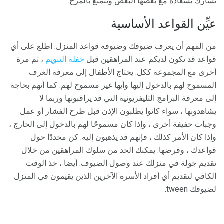
تشارك بسعادة مع بعضها البعض وتتمتع بالمرح.
عيِّن القواعد الأساسية
من المهم أن يعرف ضيوفك وضيوفه قواعد المنزل. اطلع على أي
قواعد قد تكون لديكم عند المراهقين قبل
حفلة التنويم
، ثم مرة
أخرى مع المجموعة ككل. يحتاج الأطفال إلى معرفة الغرف
المسموح لهم بالدخول إليها وأيها غير مسموح لهم. كما أنهم بحاجة
إلى معرفة البرامج التليفزيونية التي قد يراقبونها وربما لا
يشاهدونها ، سواء كانوا يطلبون الإذن قبل طرح الفشار أو عمل
وجبات خفيفة أخرى ، وإذا كان مسموحًا لهم بالدخول إلى الخارج ،
وإذا كان الأمر كذلك ، فإنهم قد يذهبون إليه. كن محددًا حول
قواعدك ، وفرضها. يمكنك الحد من سلوك المراهقين من خلال
تقديم جولة في منزلك عند وصول الضيوف. أيضا ، خذ الوقت
الكافي لتقديم أي أفراد الأسرة الآخرين الذين يقيمون في المنزل
لضيوفك tween.