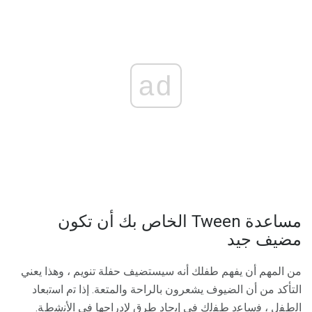
ad
مساعدة Tween الخاص بك أن تكون
مضيف جيد
من المهم أن يفهم طفلك أنه سيستضيف حفلة تنويم ، وهذا يعني
التأكد من أن الضيوف يشعرون بالراحة والمتعة. إذا ﺗم اﺳﺗﺑﻌﺎد
اﻟطﻔل ، ﻓﺳﺎﻋد طﻔﻟك ﻓﻲ إﯾﺟﺎد طرق ﻹدراﺟﮭﺎ ﻓﻲ اﻷﻧﺷطﺔ.