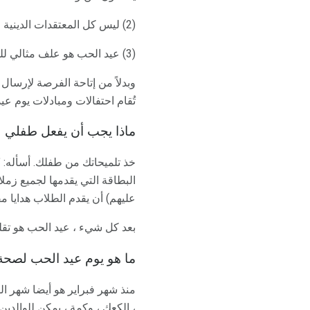
(2) ليس كل المعتقدات الدينية للطلاب تشمل عيد الحب ، ويمكن أن يعتبر الاحتفال به في الفصل الدراسي تمييزيًا.
(3) عيد الحب هو علف مثالي للبلطجة ، وسلوك العصب ومشاعر الجرح ، حتى لو تم فرض قاعدة "كل شخص يحصل على البطاقة".
وبدلاً من إتاحة الفرصة لإرسا
تُقام احتفالات ومبادلات يوم 
ماذا يجب أن يفعل طفلي 
خذ تلميحاتك من طفلك. أسأله: "
البطاقة التي يقدمها لجميع زملائ
عليهم) أن يقدم الطلاب هدايا م
بعد كل شيء ، عيد الحب هو تقلي
ما هو يوم عيد الحب لصحة 
منذ شهر فبراير هو أيضا شهر ال
، الكعك ، وكمة ، يمكن للوالدين