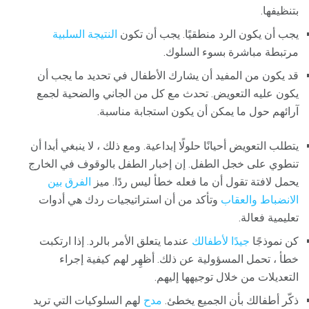
بتنظيفها.
يجب أن يكون الرد منطقيًا. يجب أن تكون
النتيجة السلبية
مرتبطة مباشرة بسوء السلوك.
قد يكون من المفيد أن يشارك الأطفال في تحديد ما يجب أن
يكون عليه التعويض. تحدث مع كل من الجاني والضحية لجمع
آرائهم حول ما يمكن أن يكون استجابة مناسبة.
يتطلب التعويض أحيانًا حلولًا إبداعية. ومع ذلك ، لا ينبغي أبدا أن
تنطوي على خجل الطفل. إن إخبار الطفل بالوقوف في الخارج
يحمل لافتة تقول أن ما فعله خطأ ليس ردًا. ميز
الفرق بين
الانضباط والعقاب
وتأكد من أن استراتيجيات ردك هي أدوات
تعليمية فعالة.
كن نموذجًا
جيدًا لأطفالك
عندما يتعلق الأمر بالرد. إذا ارتكبت
خطأ ، تحمل المسؤولية عن ذلك. أظهِر لهم كيفية إجراء
التعديلات من خلال توجيهها إليهم.
ذكّر أطفالك بأن الجميع يخطئ.
مدح
لهم السلوكيات التي تريد