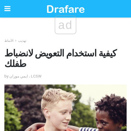
ad
تهذيب
الأنماط
كيفية استخدام التعويض لانضباط
طفلك
by ايمي موران ، LCSW