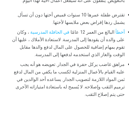
بالتعويض. يتفقون على أنه سيفعل أعمال أخيه لهذا اليوم.
تقترض طفلة عمرها 10 سنوات قميص أختها دون أن تسأل.
يشمل ردها إقراض بعض ملابسها لأختها.
أخطأ
البالغ من العمر 12 عامًا
في الحافلة المدرسية
، وكان
على والده أن يقودها إلى المدرسة. لاستعادة الأملاك ، عليها أن
تقوم بمهام إضافية للحصول على المال لدفع والدها مقابل
الوقت والغاز الذي استخدمه لدفعها إلى المدرسة.
مراهق غاضب يركل حفرة في الجدار. تعويضه هو أنه يجب
عليه القيام بالأعمال المنزلية لكسب ما يكفي من المال لدفع
ثمن المواد اللازمة لتصويب الجدار. يساعده أحد الوالدين في
ترميم الثقب وإصلاحه. لا يُسمح له باستعادة امتيازاته الأخرى
حتى يتم إصلاح الثقب.