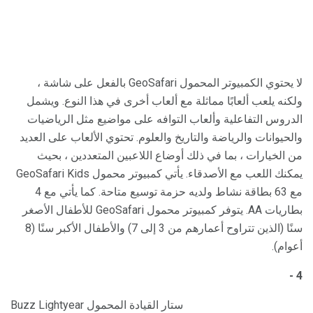
لا يحتوي الكمبيوتر المحمول GeoSafari بالفعل على شاشة ،
ولكنه يلعب ألعابًا مماثلة مع ألعاب أخرى في هذا النوع. ويشمل
الدروس التفاعلية وألعاب التوافه على مواضيع مثل الرياضيات
والحيوانات والرياضة والتاريخ والعلوم. تحتوي الألعاب على العديد
من الخيارات ، بما في ذلك أوضاع اللاعبين المتعددين ، بحيث
يمكنك اللعب مع الأصدقاء. يأتي كمبيوتر محمول GeoSafari Kids
مع 63 بطاقة نشاط ولديه حزمة توسيع متاحة. كما يأتي مع 4
بطاريات AA. يتوفر كمبيوتر محمول GeoSafari للأطفال الأصغر
سنًا (الذين تتراوح أعمارهم من 3 إلى 7) والأطفال الأكبر سنًا (8
أعوام).
4 -
Buzz Lightyear ستار القيادة المحمول