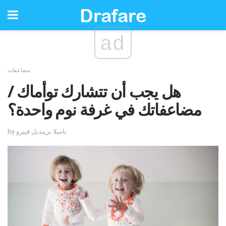
ad
مضاعفات
هل يجب أن تتشارك توأماك /
مضاعفاتك في غرفة نوم واحدة؟
by باميلا برينديل فييرو