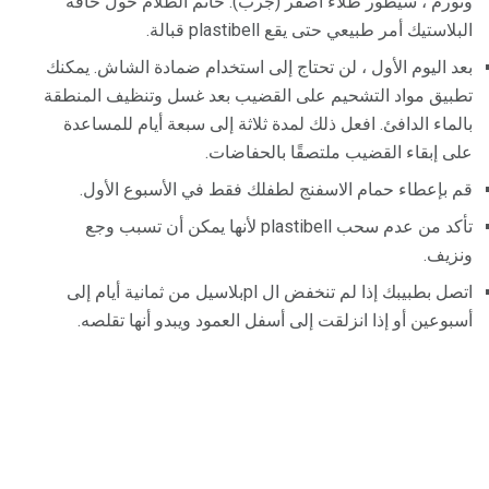
وتورم ، سيطور طلاء أصفر (جرب). خاتم الظلام حول حافة
البلاستيك أمر طبيعي حتى يقع plastibell قبالة.
بعد اليوم الأول ، لن تحتاج إلى استخدام ضمادة الشاش. يمكنك
تطبيق مواد التشحيم على القضيب بعد غسل وتنظيف المنطقة
بالماء الدافئ. افعل ذلك لمدة ثلاثة إلى سبعة أيام للمساعدة
على إبقاء القضيب ملتصقًا بالحفاضات.
قم بإعطاء حمام الاسفنج لطفلك فقط في الأسبوع الأول.
تأكد من عدم سحب plastibell لأنها يمكن أن تسبب وجع
ونزيف.
اتصل بطبيبك إذا لم تنخفض ال plبلاسيل من ثمانية أيام إلى
أسبوعين أو إذا انزلقت إلى أسفل العمود ويبدو أنها تقلصه.