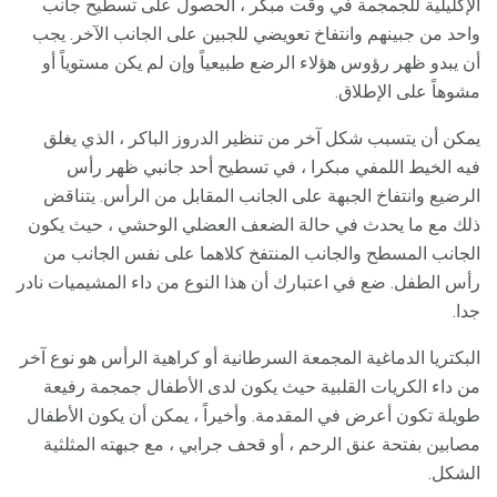
الإكليلية للجمجمة في وقت مبكر ، الحصول على تسطيح جانب
واحد من جبينهم وانتفاخ تعويضي للجبين على الجانب الآخر. يجب
أن يبدو ظهر رؤوس هؤلاء الرضع طبيعياً وإن لم يكن مستوياً أو
مشوهاً على الإطلاق.
يمكن أن يتسبب شكل آخر من تنظير الدروز الباكر ، الذي يغلق
فيه الخيط اللمفي مبكرا ، في تسطيح أحد جانبي ظهر رأس
الرضيع وانتفاخ الجبهة على الجانب المقابل من الرأس. يتناقض
ذلك مع ما يحدث في حالة الضعف العضلي الوحشي ، حيث يكون
الجانب المسطح والجانب المنتفخ كلاهما على نفس الجانب من
رأس الطفل. ضع في اعتبارك أن هذا النوع من داء المشيميات نادر
جدا.
البكتريا الدماغية المجمعة السرطانية أو كراهية الرأس هو نوع آخر
من داء الكريات القلبية حيث يكون لدى الأطفال جمجمة رفيعة
طويلة تكون أعرض في المقدمة. وأخيراً ، يمكن أن يكون الأطفال
مصابين بفتحة عنق الرحم ، أو قحف جرابي ، مع جبهته المثلثية
الشكل.