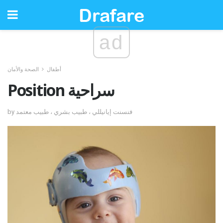
ad
أطفال
الصحة والأمان
Position سراحية
by فنسنت إيانيللي ، طبيب بشري ، طبيب معتمد