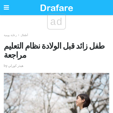
ad
أطفال
رعاية يومية
طفل زائد قبل الولادة نظام التعليم
مراجعة
by هيذر كورلي