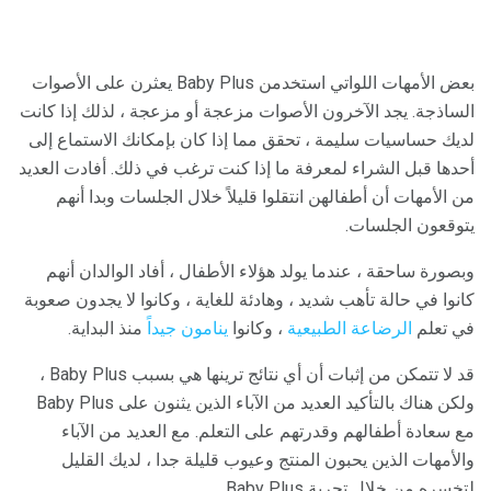
بعض الأمهات اللواتي استخدمن Baby Plus يعثرن على الأصوات
الساذجة. يجد الآخرون الأصوات مزعجة أو مزعجة ، لذلك إذا كانت
لديك حساسيات سليمة ، تحقق مما إذا كان بإمكانك الاستماع إلى
أحدها قبل الشراء لمعرفة ما إذا كنت ترغب في ذلك. أفادت العديد
من الأمهات أن أطفالهن انتقلوا قليلاً خلال الجلسات وبدا أنهم
يتوقعون الجلسات.
وبصورة ساحقة ، عندما يولد هؤلاء الأطفال ، أفاد الوالدان أنهم
كانوا في حالة تأهب شديد ، وهادئة للغاية ، وكانوا لا يجدون صعوبة
في تعلم
الرضاعة الطبيعية
، وكانوا
ينامون جيداً
منذ البداية.
قد لا تتمكن من إثبات أن أي نتائج ترينها هي بسبب Baby Plus ،
ولكن هناك بالتأكيد العديد من الآباء الذين يثنون على Baby Plus
مع سعادة أطفالهم وقدرتهم على التعلم. مع العديد من الآباء
والأمهات الذين يحبون المنتج وعيوب قليلة جدا ، لديك القليل
لتخسره من خلال تجربة Baby Plus.