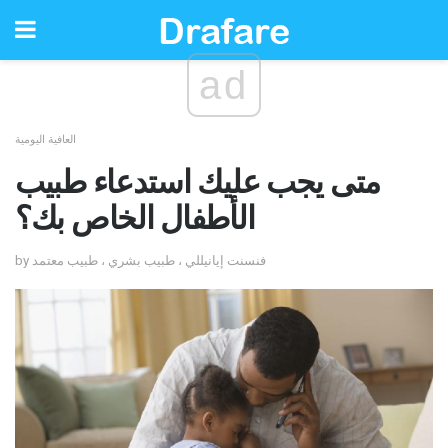
ad
العافية اليومية
متى يجب عليك استدعاء طبيب
الأطفال الخاص بك؟
by فنسنت إيانيللي ، طبيب بشري ، طبيب معتمد