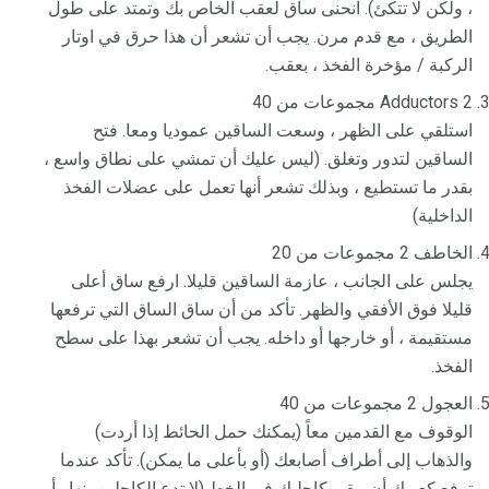
، ولكن لا تتكئ). انحنى ساق لعقب الخاص بك وتمتد على طول
الطريق ، مع قدم مرن. يجب أن تشعر أن هذا حرق في اوتار
الركبة / مؤخرة الفخذ ، بعقب.
Adductors 2 مجموعات من 40
استلقي على الظهر ، وسعت الساقين عموديا ومعا. فتح
الساقين لتدور وتغلق. (ليس عليك أن تمشي على نطاق واسع ،
بقدر ما تستطيع ، وبذلك تشعر أنها تعمل على عضلات الفخذ
الداخلية)
الخاطف 2 مجموعات من 20
يجلس على الجانب ، عازمة الساقين قليلا. ارفع ساق أعلى
قليلا فوق الأفقي والظهر. تأكد من أن ساق الساق التي ترفعها
مستقيمة ، أو خارجها أو داخله. يجب أن تشعر بهذا على سطح
الفخذ.
العجول 2 مجموعات من 40
الوقوف مع القدمين معاً (يمكنك حمل الحائط إذا أردت)
والذهاب إلى أطراف أصابعك (أو بأعلى ما يمكن). تأكد عندما
ترفع كعوبك أن يبقى كاحليك في الخط (لا تدع الكاحلين ينهار أو