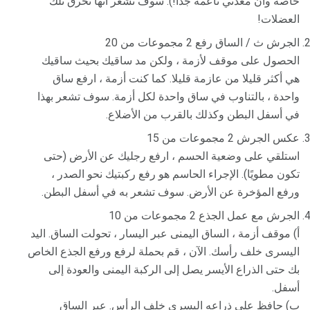
خاصة وأن معدتي ناعمة جدا!). سوف تشعر أنها تحرق تلك
العضلات!
الجرش ث / الساق رفع 2 مجموعات من 20
الحصول على موقف لأزمة ، ولكن مد ساقيك بحيث ساقيك
هي أكثر قليلا من عازمة قليلا. كما كنت أزمة ، ارفع ساق
واحدة ، بالتناوب في ساق واحدة لكل أزمة. سوف تشعر بهذا
في أسفل البطن وكذلك بالقرب من الأضلاع.
عكس الجرش 2 مجموعات من 15
استلقي على وضعية الحسم ، ارفع رجليك عن الأرض (حتى
تكون مطويًا). الإجراء الحاسم هو رفع ركبتيك نحو الصدر ،
ورفع المؤخرة عن الأرض. سوف تشعر به في أسفل البطن.
الجرش مع عمل الجذع 2 مجموعات من 10
أ) موقف أزمة ، الساق اليمنى عبر اليسار ، تحولت الساق. اليد
اليسرى خلف رأسك. الآن ، قم بحملة لرفع ورفع الجذع الخاص
بك حتى الذراع الأيسر يصل إلى الركبة اليمنى والعودة إلى
أسفل.
ب) حافظ على ذراعه اليسرى خلف الرأس. عبر الساق