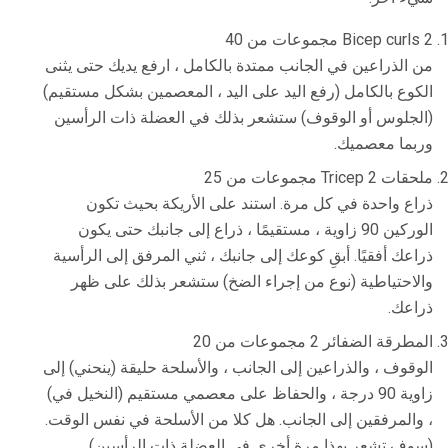
Bicep curls 2 مجموعات من 40
من الذراعين في الجانب ممتدة بالكامل ، ارفع يديك حتى يثنى
الكوع بالكامل (رفع اليد على اليد ، المعصمين بشكل مستقيم)
(الجلوس أو الوقوف) ستشعر بذلك في العضلة ذات الرأسين
وربما معصميك.
ملحقات Tricep 2 مجموعات من 25
ذراع واحدة في كل مرة. استند على الأريكة بحيث تكون
الوركين 90 زاوية ، مستقيمًا ، ذراع إلى جانبك حتى يكون
ذراعك أفقيًا. أبقِ كوعك إلى جانبك ، ثني المرفق إلى الرأسية
والاحتياطية (نوع من إجراء الضخ) ستشعر بذلك على ظهر
ذراعك.
المطرقة الضفائر 2 مجموعات من 20
الوقوف ، والذراعين إلى الجانب ، والأسلحة حليقة (ينحني) إلى
زاوية 90 درجة ، والحفاظ على معصمي مستقيم (النخيل في)
، والمرفقين إلى الجانب. هل كلا من الأسلحة في نفس الوقت.
(سوف تشعر بهذا مرة أخرى في العضلة ذات الرأسين)