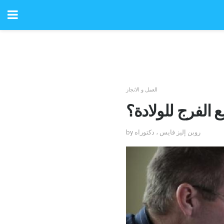
العمل و الانجاز
 الفرج للولادة؟
by روبن إليز فايس ، دكتوراه