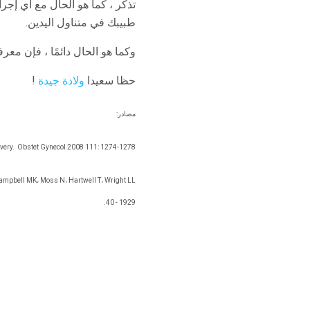
تذكر ، كما هو الحال مع أي إجر
طبيبك في متناول اليدين.
وكما هو الحال دائمًا ، فإن م
حظا سعيدا
ولادة جيدة
!
مصادر:
very.
Obstet Gynecol 2008 111: 1274-1278.
Campbell MK، Moss N، Hartwell T، Wright LL
1929 - 40.