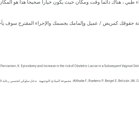
اء طبي ، هناك دائما وقت ومكان حيث يكون خيارا صحيحا هذا هو المكان
عرفة حقوقك كمريض / عميل وإلمامك بجسمك والإجراء المقترح سوف يأخذك
Parviainen، K. Episiotomy and Increase in the risk of Obstetric Lacise in a Subsequent Vaginal Deli
Althabe F، Buekens P، Bergel E، Belizán JM، ؛
مجموعة المبادئ التوجيهية.
تدخل سلوكي لتحسين رعاية التو