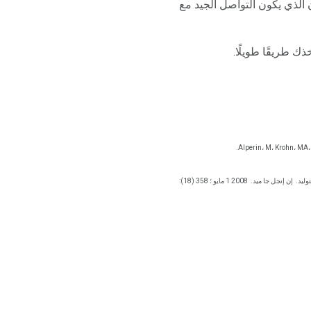
 الذي يكون التواصل الجيد مع
 طريقًا طويلًا.
Alperin، M، Krohn، MA، 
ليد.
إن إنجل جا ميد.
2008 1 مايو ؛ 358 (18):