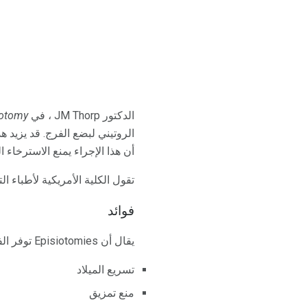
الدكتور JM Thorp ، في
Episiotomy: هل يمكن الدفاع
الروتيني لبضع الفرج. قد يزيد ه
أن هذا الإجراء يمنع الاسترخاء 
تقول الكلية الأمريكية لأطباء الت
فوائد
يقال أن Episiotomies توفر الفوائد التالية:
تسريع الميلاد
منع تمزيق