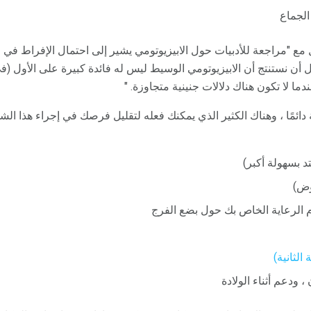
الجماع
MW Bro أنه أفضل مع "مراجعة للأدبيات حول الابيزيوتومي يشير إلى احتمال الإفرا
 أن نستنتج أن الابيزيوتومي الوسيط ليس له فائدة كبيرة على الأول (في
دما لا تكون هناك دلالات جنينية متجاوزة. "
Episiotomi ضرورية دائمًا ، وهناك الكثير الذي يمكنك فعله لتقليل فرصك في إجراء هذ
تد بسهولة أكبر)
وض)
م الرعاية الخاص بك حول بضع الفرج
الثانية)
، ودعم أثناء الولادة