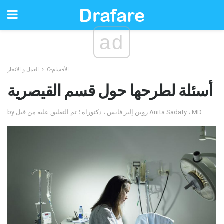
ad
C-الأقسام
العمل و الانجاز
أسئلة لطرحها حول قسم القيصرية
by روبن إليز فايس ، دكتوراه ؛ تم التعليق عليه من قبل Anita Sadaty ، MD