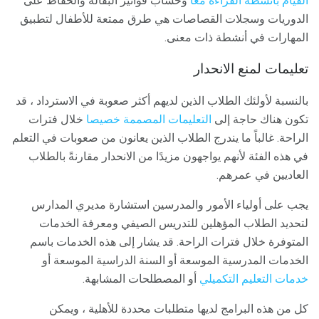
القيام بأنشطة القراءة معًا
وحساب فواتير البقالة والحفاظ على
الدوريات وسجلات القصاصات هي طرق ممتعة للأطفال لتطبيق
المهارات في أنشطة ذات معنى.
تعليمات لمنع الانحدار
بالنسبة لأولئك الطلاب الذين لديهم أكثر صعوبة في الاسترداد ، قد
تكون هناك حاجة إلى
التعليمات المصممة خصيصا
خلال فترات
الراحة. غالباً ما يندرج الطلاب الذين يعانون من صعوبات في التعلم
في هذه الفئة لأنهم يواجهون مزيدًا من الانحدار مقارنةً بالطلاب
العاديين في عمرهم.
يجب على أولياء الأمور والمدرسين استشارة مديري المدارس
لتحديد الطلاب المؤهلين للتدريس الصيفي ومعرفة الخدمات
المتوفرة خلال فترات الراحة. قد يشار إلى هذه الخدمات باسم
الخدمات المدرسية الموسعة أو السنة الدراسية الموسعة أو
خدمات التعليم التكميلي
أو المصطلحات المشابهة.
كل من هذه البرامج لديها متطلبات محددة للأهلية ، ويمكن