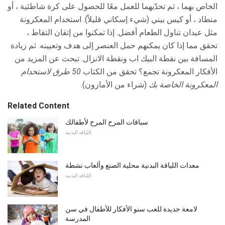
الخاص بهما ، ثم تحدّيهما للعمل معًا للحصول على كرة شاطئية ، أو
منطاد ، أو كيس بيني (شيء إسكاني قليلاً). استخدام المعكرونة
مثل عيدان تناول الطعام أفضل. إذا تمكنوا من إتقان التقاط ،
تحقق مما إذا كان يمكنهم حمل العنصر إلى هدف وتعيينه. ثم زيادة
المسافة بين نقطة البيك اب ونقطة الانزال. تبحث عن المزيد من
الأفكار المعكرونة تجمع؟ تحقق من الكتاب
50 طرق لاستخدام
المعكرونة الخاصة بك
(شراء من الأمازون).
Related Content
سباقات المرح المرح لأطفالك
اللياقه البدنيه
معدات اللياقة البدنية محلية الصنع وألعاب نشطة
اللياقه البدنيه
لامعة جديدة للعب سنو الأفكار للأطفال في سن
المدرسة