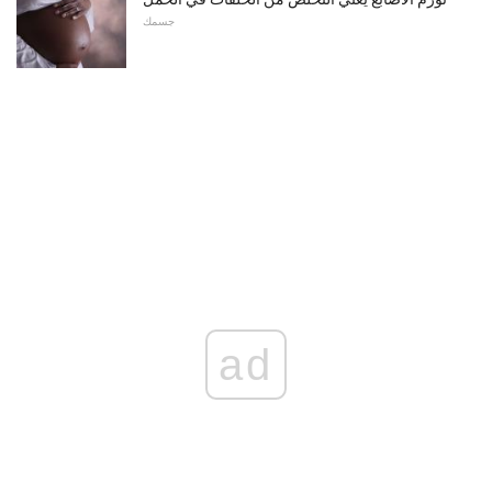
جسمك
ad