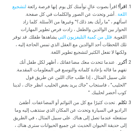
اقرأ!
اقرأ بصوت عالٍ توأمتك كل يوم. إنها فرصة رائعة
لتشجيع
اللغة
. أشر وتحدث عن الصور والكلمات في كل صفحة.
اسألهم ، "ما رأيك بعد ذلك؟" وغيرها من الأسئلة. كلما زاد
الحوار بين الوالدين والطفل ، زادت فرص تطوير المهارات
اللغوية.
قلل من كمية التليفزيون التي
يشاهدها طفلك. قد توفر
تلك اللحظات أحد الوالدين مع العقل الذي تمس الحاجة إليه ،
ولكنها لا تفعل الكثير لتشجيع تطوير اللغة.
أكرر
. عندما تتحدث معك مضاعفاتك ، أظهر لكل طفل أنك
تفهم ما قاله بإعادة كلماته والتوسع في المعلومات المقدمة.
على سبيل المثال ، إذا طلب جاك اللبن عن طريق قول
"الحليب" ، فاستجاب "جاك يريد بعض الحليب. انظر جاك ، لدينا
كوب أخضر لحليبك. "
تكلم
. تحدث كثيرًا مع كل من التوائم أو المضاعفات. أطفئ
الراديو في السيارة وتحدث عن المكان الذي ستذهب إليه وما
ستفعله عندما تصل إلى هناك. على سبيل المثال ، في الطريق
إلى حديقة الحيوان الحديث عن جميع الحيوانات سترى هناك ،