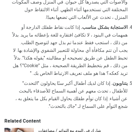
والأصوات التي يصدرها كل حيوان. في المنزل وصف المكونات
المختلفة التي تستخدمها أثناء الطهي. أثناء الالتقاط حول
المنزل ، تحدث عن الألعاب التي تضعها بعيدًا.
الاستجابة بشكل مناسب.
إذا كانت نقاط طفلك الدارجة أو
همهمات في البنود ، لا تكافئ افتقاره للغة بإعطائه ما يريد. بدلاً
من ذلك ، استجب فقط عندما تم بذل جهد لتوضيح الطلب.
يجب أن تتم مكافأة أي محاولة للتعبير الشفوي والإشادة بها. لا
تحبط الطفل عن طريق تصحيحه أو مطالبته "يقوله هكذا". بدلاً
من ذلك ، قم بتخطيط الطريقة الصحيحة ، مثل "Cookie"؟ هل
تريد كعكه؟ هذا هو ملف تعريف الارتباط الخاص بك. "
يتناوبون.
إذا كان لديك أطفال أكبر سنًا يحاولون "التحدث"
للأطفال ، تحدث معهم عن أهمية السماح للأصدقاء بالبحث
عن أشياء. إذا كان توأم طفلك يحاول القيام بكل ما يتعلق به ،
شجع التوأم على السماح لـ "جاك بالتحدث".
Related Content
شارك في النوم مع التوائم / مضاعفات