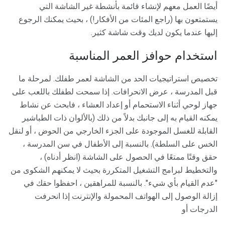
أيضًا العمل معهم لإنشاء قائمة بأنشطة غير الشاشة التي
يستمتعون بها (راجع المئات من الأفكار!) ، بحيث يمكنك الرجوع
إليها عندما يكون لديك وقت شاشة كثير.
استخدام حوافز العمر المناسبة
تخصيص استراتيجيات الحد من الشاشة لعمر طفلك. لمرحلة ما
قبل المدرسة ، عرض الانحرافات. إذا سمحت لطفلك باللعب على
جهاز لوحي أثناء الاستحمام أو إعداد العشاء ، فابحث عن نشاط
يمكنه القيام به إلى جانبك بدلاً من ذلك (بالألوان ذات الطباشير
القابلة للغسل الموجودة على الجزء الخارجي من الحوض ، أو لنقل
الخس على السلطة). بالنسبة إلى الأطفال في سن المدرسة ،
حقق وقتًا ممتعًا في الحصول على الشاشة (انظر أدناه) ،
والتخطيط لبرامج التشغيل المتكررة بحيث لا يمكنهم الشكوى من
"عدم القيام بأي شيء". بالنسبة للمراهقين ، احفظوا حقك في
إزالة الوصول إلى الهواتف المحمولة والإنترنت إذا انحرفت
الدرجات أو