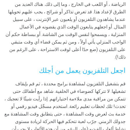
الرياضة ، أو اللعب في الخارج ، وما إلى ذلك. هناك العديد من
الطرق لإعداد هذا. قد تعرض تذاكر أو شرائح ، يجب عليهم تحويلها
عندما يشاهدون التلفزيون أو يلعبون عبر الإنترنت ، على سبيل
المثال. أو اجعلهم يتابعون الوقت الذي يقضونه في الأعمال
المنزلية ، ويسمحوا لنفس الوقت من الشاشة. أو ببساطة حكم أن
الواجب المنزلي يأتي أولاً ، ومن ثم يمكن قضاء أي وقت متبقي
على التلفزيون (ضع حدًا أعلى لوقت الاستراحة ، على الرغم من
ذلك!).
اجعل التلفزيون يعمل من أجلك
قم بتشغيل التلفزيون لمشاهدة برامج محددة ، ثم قم بإيقاف
تشغيلها. لا تتركها كضوضاء في الخلفية. شاهد مع أطفالك حتى
تتمكن من مراقبة مدى ملاءمة اختياراتهم. إذا رأيت شيئًا لا تعجبك ،
تحدث! تلك لحظات تعليم رائعة. استخدم مسجِّل فيديو رقمي أو
خدمة بث لعرض وقت المشاهدة ، حتى يتطابق وقت المشاهدة مع
جدولك الزمني. جرّب لعبة تتحكم فيها الحركة لزيادة مستوى
نشاط ألعاب الفيديو (على الرغم من أن هذه الألعاب لا يجب أن