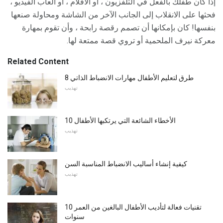
إذا كان طفلك بالفعل في التلفزيون ، أو الأفلام ، أو ألعاب الفيديو ،
فحثها على الانقلاب إلى الجانب الآخر من الشاشة ومحاولة صنعها
بنفسها! كان بإمكانها أن تصمم رقصة رابحة ، وأن تقوم بمهارة
معركة نيرف الملحمية أو تروي قصة ممتعة لها.
Related Content
8 طرق لتعليم الأطفال مهارات الانضباط الذاتي
تهذيب
10 الأخطاء الشائعة التي يرتكبها الأطفال
تهذيب
كيفية إنشاء أساليب الانضباط المناسبة السن
تهذيب
تقنيات فعالة لتأديب الأطفال البالغين من العمر 10
سنوات