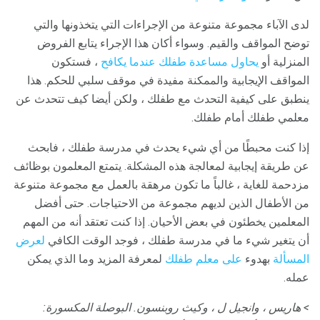
لدى الآباء مجموعة متنوعة من الإجراءات التي يتخذونها والتي
توضح المواقف والقيم. وسواء أكان هذا الإجراء يتابع الفروض
المنزلية أو
يحاول مساعدة طفلك عندما يكافح
، فستكون
المواقف الإيجابية والممكنة مفيدة في موقف سلبي للحكم. هذا
ينطبق على كيفية التحدث مع طفلك ، ولكن أيضا كيف تتحدث عن
معلمي طفلك أمام طفلك.
إذا كنت محبطًا من أي شيء يحدث في مدرسة طفلك ، فابحث
عن طريقة إيجابية لمعالجة هذه المشكلة. يتمتع المعلمون بوظائف
مزدحمة للغاية ، غالباً ما تكون مرهقة بالعمل مع مجموعة متنوعة
من الأطفال الذين لديهم مجموعة من الاحتياجات. حتى أفضل
المعلمين يخطئون في بعض الأحيان. إذا كنت تعتقد أنه من المهم
أن يتغير شيء ما في مدرسة طفلك ، فوجد الوقت الكافي
لعرض
المسألة
بهدوء
على معلم طفلك
لمعرفة المزيد وما الذي يمكن
عمله.
> هاريس ، وانجيل ل ، وكيث روبنسون.
البوصلة المكسورة: