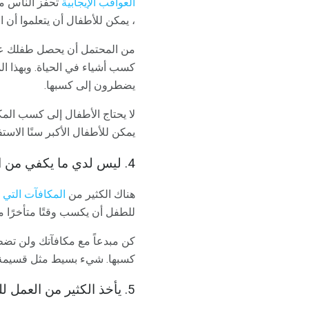
العواقب الإيجابية
تحفز الناس من
، يمكن للأطفال أن يتعلموا أن ا
من المحتمل أن يحصل طفلك على
كسب أشياء في الحياة. وبهذا ال
يضطرون إلى كسبها.
لا يحتاج الأطفال إلى كسب المك
يمكن للأطفال الأكبر سنًا الاست
4. ليس لدي ما يكفي من المال لدفع المكافآت.
هناك الكثير من
المكافآت التي ل
للطفل أن يكسب وقتًا متأخرًا من
كن مبدعاً مع مكافآتك ولن تضطر
كسبها. شيء بسيط مثل قسيمة "ا
5. يأخذ الكثير من العمل للحفاظ على نظام المكافآت.