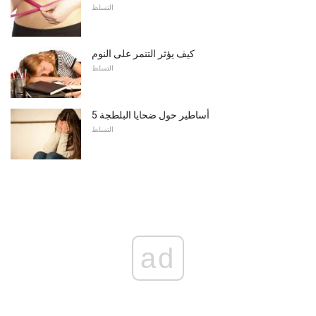
التسلط
كيف يؤثر التنمر على النوم
التسلط
5 أساطير حول ضحايا البلطجة
التسلط
ad