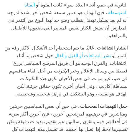
الثانوية في جميع أنحاء البلاد. سواء كانت الفتوة أو
الفتاة
المتوسطة
، فإن الهدف هو تدمير سمعة شخص آخر بشدة لدرجة
أنه لم يعد يشكل تهديدًا. يتطلب وضع حد لهذا النوع من التنمر في
المدارس أن يعيش الكبار بنفس المعايير التي يضعونها للأطفال
والمراهقين.
انتشار الشائعات
. غالبًا ما يتم استخدام أحد الأشكال الأكثر رقة من
التنمر أو
نشر الشائعات أو القيل والقال
حول شخص ما أثناء
الانتخابات. والفرق الوحيد هو أن فريق المرشح السياسي يزرع
قصصًا بين وسائل الإعلام وعبر الإنترنت من أجل إلقاء منافسهم
في ضوء غير موات. في بعض الأحيان تكون هذه التكتيكات
ببساطة أكاذيب ، وفي أحيان أخرى تكون حقائق جزئية. لكن
الهدف هو نفسه ، وهو التشكيك في نزاهة شخصه وشخصيته.
جعل التهديدات المحجبات
. في حين أن بعض السياسيين جريئين
ومباشرين في ترهيبهم لمرشحين آخرين ، فإن آخرين أكثر سرية
في أفعالهم. فهم يتلقون رسالتهم عبر تقديم تهديدات دقيقة يمكن
تفسيرها لاحقًا إذا اتصل بها أحدهم. قد تشمل هذه التهديدات كل