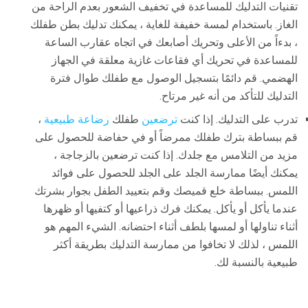
تقنيات التدليك للمساعدة في تخفيف الشعور بعدم الراحة من
الغاز. باستخدام لمسة خفيفة للغاية ، يمكنك تدليك بطن طفلك
، بدءاً من الأعلى وتحريك أصابعك في اتجاه عقارب الساعة
للمساعدة في تحريك أي فقاعات غازية معلقة في الجهاز
الهضمي. قم دائمًا بتسجيل الوصول مع طفلك طوال فترة
التدليك للتأكد من أنه غير مرتاح.
تدرب على التدليك. إذا كنت
ترضعين
طفلك
رضاعة طبيعية
،
قم ببساطة بترك طفلك ممرضاً أو في حفاضة للحصول على
مزيد من التلامس مع جلدك. إذا كنت ترضعين بالزجاجة ،
يمكنك أيضًا ممارسة الجلد على الجلد للحصول على فوائد
اللمس. ببساطة خلع قميصك وقم بتعييد الطفل بجوار بشرتك
عندما يأكل أو يأكل. يمكنك فرك ذراعيها أو كتفيها أو ظهرها
أثناء تناولها أو لمسها بلطف أثناء احتضانه. الشيء المهم هو
اللمس ، لذلك لا تخافوا من ممارسة التدليك بطريقة أكثر
طبيعية بالنسبة لك.