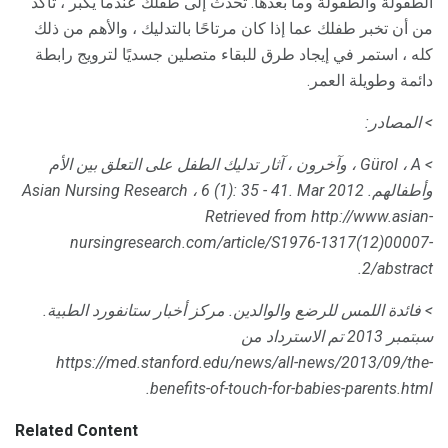
الطفولة والطفولة وما بعدها. تحدث إلى طفلك عندما يكبر ، تأكد
من أن تخبر طفلك عما إذا كان مرتاحًا بالتدليك ، والأهم من ذلك
كله ، استمر في إيجاد طرق للبقاء متصلين جسديًا لترويج رابطة
دائمة وطويلة العمر.
> المصادر:
> Gürol ، A ، وآخرون ، آثار تدليك الطفل على التعلق بين الأم
وأطفالهم.
، 6 (1): 35 - 41. Mar 2012
Asian Nursing Research
Retrieved from http://www.asian-
nursingresearch.com/article/S1976-1317(12)00007-
2/abstract.
> فائدة اللمس للرضع والوالدين.
مركز أخبار ستانفورد الطبية.
سبتمبر 2013 تم الاسترداد من
https://med.stanford.edu/news/all-news/2013/09/the-
benefits-of-touch-for-babies-parents.html.
Related Content