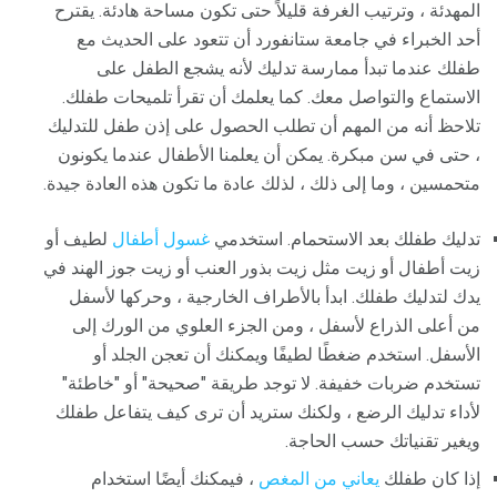
المهدئة ، وترتيب الغرفة قليلاً حتى تكون مساحة هادئة. يقترح
أحد الخبراء في جامعة ستانفورد أن تتعود على الحديث مع
طفلك عندما تبدأ ممارسة تدليك لأنه يشجع الطفل على
الاستماع والتواصل معك. كما يعلمك أن تقرأ تلميحات طفلك.
تلاحظ أنه من المهم أن تطلب الحصول على إذن طفل للتدليك
، حتى في سن مبكرة. يمكن أن يعلمنا الأطفال عندما يكونون
متحمسين ، وما إلى ذلك ، لذلك عادة ما تكون هذه العادة جيدة.
تدليك طفلك بعد الاستحمام. استخدمي
غسول أطفال
لطيف أو
زيت أطفال أو زيت مثل زيت بذور العنب أو زيت جوز الهند في
يدك لتدليك طفلك. ابدأ بالأطراف الخارجية ، وحركها لأسفل
من أعلى الذراع لأسفل ، ومن الجزء العلوي من الورك إلى
الأسفل. استخدم ضغطًا لطيفًا ويمكنك أن تعجن الجلد أو
تستخدم ضربات خفيفة. لا توجد طريقة "صحيحة" أو "خاطئة"
لأداء تدليك الرضع ، ولكنك ستريد أن ترى كيف يتفاعل طفلك
ويغير تقنياتك حسب الحاجة.
إذا كان طفلك
يعاني من المغص
، فيمكنك أيضًا استخدام