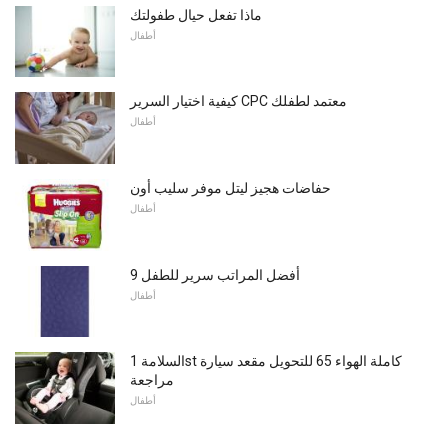
ماذا تفعل حيال طفولتك
أطفال
كيفية اختيار السرير CPC معتمد لطفلك
أطفال
حفاضات هجيز ليتل موفر سليب أون
أطفال
9 أفضل المراتب سرير للطفل
أطفال
السلامة 1st كاملة الهواء 65 للتحويل مقعد سيارة
مراجعة
أطفال