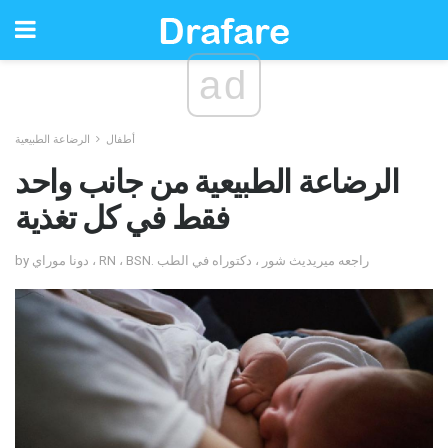
ad
أطفال
الرضاعة الطبيعية
الرضاعة الطبيعية من جانب واحد
فقط في كل تغذية
by دونا موراي ، RN ، BSN. راجعه ميريديث شور ، دكتوراه في الطب