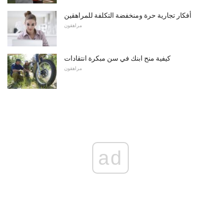
أفكار تجارية حرة ومنخفضة التكلفة للمراهقين
مراهقون
كيفية منح ابنك في سن مبكرة انتقادات
مراهقون
ad