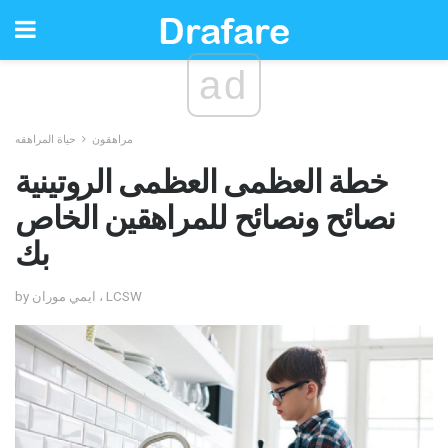
ad
مراهقون
حياة المراهقه
خطة العظمى العظمى الروتينية
نصائح ونصائح للمراهقين الخاص
بك
by ايمي موران ، LCSW