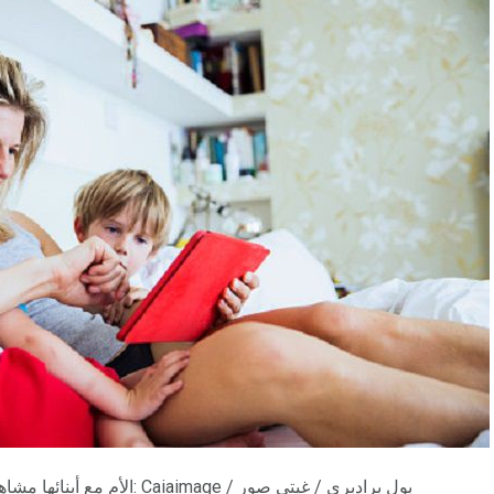
الأم مع أبنائها مشاهدة اللوحي في السرير. الائتمان: Caiaimage / بول برادبري / غيتي صور