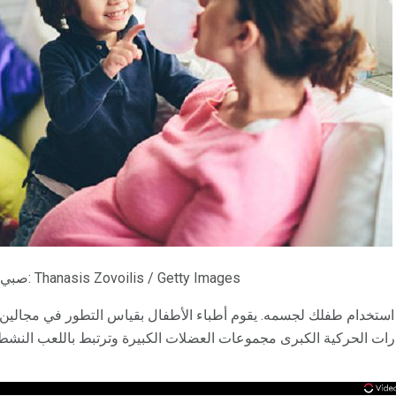
صبي صغير يلعب مع والدته. الائتمان: Thanasis Zovoilis / Getty Images
ة استخدام طفلك لجسمه. يقوم أطباء الأطفال بقياس التطور في مجالين
رات الحركية الكبرى مجموعات العضلات الكبيرة وترتبط باللعب النشط. 