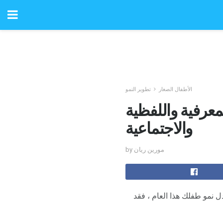
الأطفال الصغار
تطوير النمو
المعرفية واللفظية
والاجتماعية
by مورين ريان
دل نمو طفلك هذا العام ، فقد