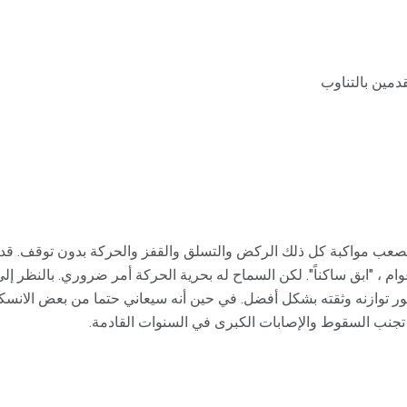
دمين بالتناوب
لصعب مواكبة كل ذلك الركض والتسلق والقفز والحركة بدون توقف. قد
لغ من العمر سنتين إلى 3 أعوام ، "ابق ساكناً". لكن السماح له بحرية الحركة أمر ضروري. با
طور توازنه وثقته بشكل أفضل. في حين أنه سيعاني حتما من بعض الانس
تجنب السقوط والإصابات الكبرى في السنوات القادمة.