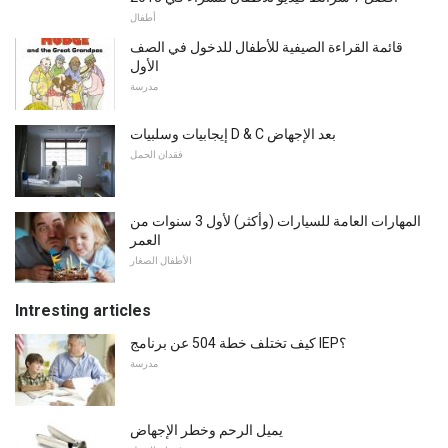
أطفال
قائمة القراءة الصيفية للأطفال للدخول في الصف
الأول
مدرسة
إيجابيات وسلبيات D & C بعد الإجهاض
فقدان الحمل
المهارات العامة للسيارات (وأكثر) لأول 3 سنوات من
العمر
الأطفال الصغار
Intresting articles
كيف تختلف خطة 504 عن برنامج IEP؟
مدرسة
يميل الرحم وخطر الإجهاض