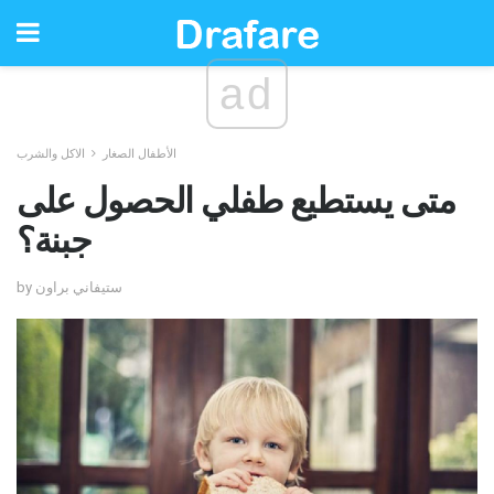
ad
الأطفال الصغار
الاكل والشرب
متى يستطيع طفلي الحصول على
جبنة؟
by ستيفاني براون