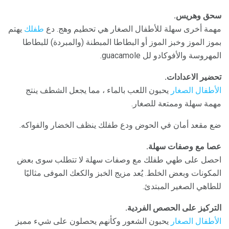
سحق وهريس.
مهمة أخرى سهلة للأطفال الصغار هي تحطيم وهج. دع
طفلك
يهتم
بموز الموز وخبز الموز أو البطاطا المبطنة (والمبردة) للبطاطا
المهروسة والأفوكادو لل guacamole.
تحضير الاعدادات.
الأطفال الصغار
يحبون اللعب بالماء ، مما يجعل الشطف ينتج
مهمة سهلة وممتعة للصغار.
ضع مقعد أمان في الحوض ودع طفلك ينظف الخضار والفواكه.
عصا مع وصفات سهلة.
احصل على طهي طفلك مع وصفات سهلة لا تتطلب سوى بعض
المكونات وبعض الخلط. يُعد مزيج الخبز والكعك الموفى مثاليًا
للطاهي الصغير المبتدئ.
التركيز على الحصص الفردية.
الأطفال الصغار
يحبون الشعور وكأنهم يحصلون على شيء مميز