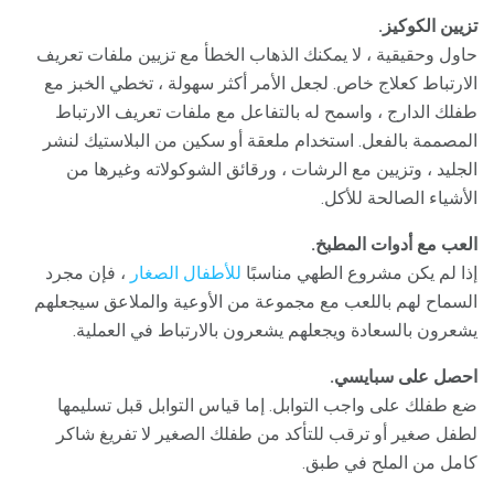
تزيين الكوكيز.
حاول وحقيقية ، لا يمكنك الذهاب الخطأ مع تزيين ملفات تعريف
الارتباط كعلاج خاص. لجعل الأمر أكثر سهولة ، تخطي الخبز مع
طفلك الدارج ، واسمح له بالتفاعل مع ملفات تعريف الارتباط
المصممة بالفعل. استخدام ملعقة أو سكين من البلاستيك لنشر
الجليد ، وتزيين مع الرشات ، ورقائق الشوكولاته وغيرها من
الأشياء الصالحة للأكل.
العب مع أدوات المطبخ.
إذا لم يكن مشروع الطهي مناسبًا
للأطفال الصغار
، فإن مجرد
السماح لهم باللعب مع مجموعة من الأوعية والملاعق سيجعلهم
يشعرون بالسعادة ويجعلهم يشعرون بالارتباط في العملية.
احصل على سبايسي.
ضع طفلك على واجب التوابل. إما قياس التوابل قبل تسليمها
لطفل صغير أو ترقب للتأكد من طفلك الصغير لا تفريغ شاكر
كامل من الملح في طبق.