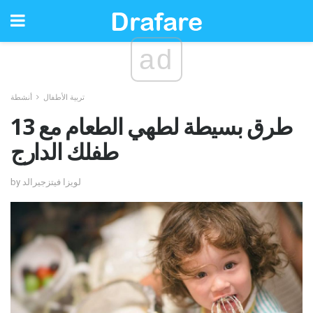
ad
تربية الأطفال
أنشطة
13 طرق بسيطة لطهي الطعام مع
طفلك الدارج
by لويزا فيتزجيرالد