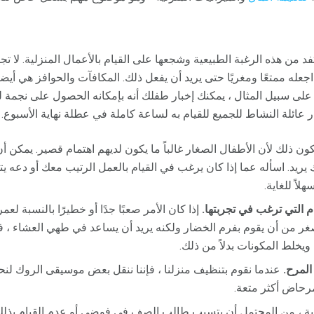
د من هذه الرغبة الطبيعية وشجعها على القيام بالأعمال المنزلية. لا 
ك ، اجعله ممتعًا ومغريًا حتى يريد أن يفعل ذلك. المكافآت والحوافز هي أي
على سبيل المثال ، يمكنك إخبار طفلك أنه بإمكانه الحصول على نجمة ل
ار عائلة النشاط للجميع للقيام به لساعة كاملة في عطلة نهاية الأسبوع.
ون ذلك لأن الأطفال الصغار غالباً ما يكون لديهم اهتمام قصير. يمكن أ
 يريد. اسأله عما إذا كان يرغب في القيام بالعمل الرتيب معك أو دعه 
اً للغاية.
 التي ترغب في تجربتها.
إذا كان الأمر صعبًا جدًا أو خطيرًا بالنسبة لع
صغر من أن يقوم بفرم الخضار ولكنه يريد أن يساعد في طهي العشاء ، 
خلط المكونات بدلاً من ذلك.
المرح.
عندما نقوم بتنظيف منزلنا ، فإننا ننقل بعض موسيقى الروك لن
مرحاض أكثر متعة.
ية ، من المحتمل أن يتسبب طالب الصف في فوضى أو عدم القيام بذ