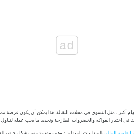
ad
م أكبر ، مثل التسوق في محلات البقالة. هذا يمكن أن يكون فرصة ممت
في اختيار الفواكه والخضروات الطازجة وتحديد ما يجب عمله لتناول ا
ة
لتعليمه المال
والميزانيات المنزلية - وهو موضوع مهم بشكل خاص للعائ