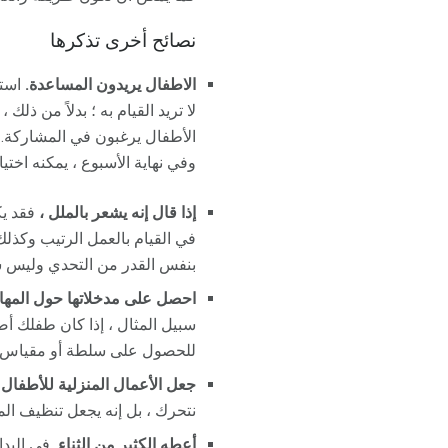
نصائح أخرى تذكرها
الاطفال يريدون المساعدة.
استف
لا تريد القيام به ؛ بدلاً من ذل
الأطفال يرغبون في المشاركة. 
وفي نهاية الأسبوع ، يمكنه اختي
إذا قال إنه يشعر بالملل ،
فقد يك
في القيام بالعمل الرتيب وكذلك
بنفس القدر من التحدي وليس سهل
احصل على مدخلاتها حول المهام
سبيل المثال ، إذا كان طفلك أ
للحصول على سلطة أو مقياس وي
جعل الأعمال المنزلية للأطفال 
نتحرك ، بل إنه يجعل تنظيف ال
أعطه الكثير من الثناء.
في البدا