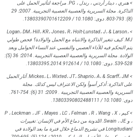
> هنري ، دينار أردني ، رندل ، PG.
مراجعة لتأثير الحمل على
الذاكرة.
مجلة السريرية والعصبية العصبية التجريبية.
2007؛ 29
(8): 793-803.
دوى: 10.1080 / 13803390701612209.
> Logan، DM، Hill، KR، Jones، R، Holt-Lunstad، J، & Larson،
MJ.
كيف تتغير الذاكرة والانتباه مع الحمل والولادة؟
فحص طولي
يتم التحكم فيه للأداء العصبي والنفسي عند النساء الحوامل وبعد
الولادة.
مجلة السريرية والعصبية العصبية التجريبية.
2014؛ 36 (5):
528-539.
دوى: 10.1080 / 13803395.2014.912614.
> Mickes، L، Wixted، JT، Shaprio، A، & Scarff، JM.
آثار الحمل
على الذاكرة: أذكر أسوأ ولكن الاعتراف ليس كذلك.
مجلة
السريرية والعصبية العصبية التجريبية
.
2009؛ 31 (6): 754-761.
دوى: 10.1080 / 13803390802488111.
> كيم ، P ، Leckman ، JF ، Mayes ، LC ، Felman ، R ، Wang ، X
، و Swain ، JE.
اللدونة من دماغ الأم في الإنسان: تغييرات
Longitudianl في تشريح الدماغ خلال فترة ما بعد الولادة في
وقت مبكر.
علم الأعصاب السلوكي.
2010 ؛ 124 (5): 695-700.