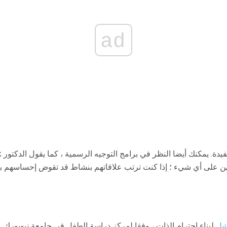
ad
قين على أي شيء ؛ إذا كنت ترتب علاقاتهم بنشاط قد تقوض إحساسهم بال
شل
لبناء احترام الذات ، وفقا لمركز دراسة الطفل في جامعة نيويورك. قد 