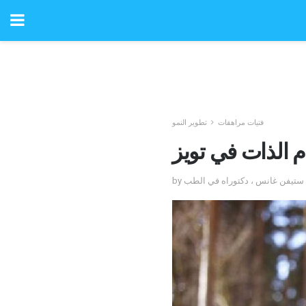
فتيات مراهقات
تطوير النمو
ام الذات في تويز
جعه ستيفن غانس ، دكتوراه في الطب