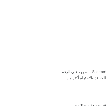
مفيدة. يمكنك أيضا النظر في برامج التوجيه الرسمية ، كما يقول الدكتور Santrock. بالطبع ، على الرغم
كفاءة والاحترام أكثر من
يبدو هذا بديهيًا: من