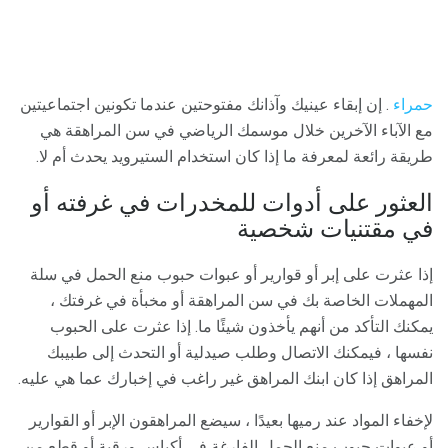
حمراء
. إن إبقاء عينيك وآذانك مفتوحتين عندما تكونين اجتماعيتين
مع الآباء الآخرين خلال موسمك الرياضي في سن المراهقة هي
طريقة رائعة لمعرفة ما إذا كان استخدام الستيرويد يحدث أم لا.
العثور على أدوات للمخدرات في غرفته أو
في مقتنيات شخصية
إذا عثرت على إبر أو قوارير أو عبوات حبوب منع الحمل في سلة
المهملات الخاصة بك في سن المراهقة أو مخبأة في غرفتك ،
يمكنك التأكد من أنهم يأخذون شيئًا ما. إذا عثرت على الحبوب
نفسها ، فيمكنك الاتصال وطلب صيدلية أو التحدث إلى طبيبك
المراهق إذا كان ابنك المراهق غير راغب في إخبارك عما هي عليه.
لإخفاء المواد عند رميها بعيدًا ، سيضع المراهقون الإبر أو القوارير
أو عبوات حبوب منع الحمل الفارغة في أكياس ورقية أو قطع من