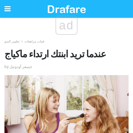
ad
فتيات مراهقات
تطوير النمو
عندما تريد ابنتك ارتداء ماكياج
by جينيفر أودونيل