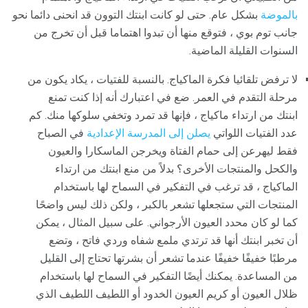
بالموضة
بشكل عام. حتى لو كانت ابنتك التوون قد انحنى دائما نحو
جانب توم بوي ، فتوقع منها أن تبدوا اهتماما قبل أن تخرج من
السنوات القليلة الماضية.
لا ترفض تلقائيا فكرة الماكياج. بالنسبة للفتيات ، يكاد يكون من
مرحلة التقدم في العمر. ضع في اعتبارك أنه إذا كنت تمنع
ابنتك من ارتداء ماكياج ، فإنها قد تمرد وتخفي سلوكها منك. كم
عدد الفتيات اللواتي
يصلن إلى المدرسة الإعدادية
في الصباح
فقط ليهرعن إلى حمام الفتاة ويخرجن الماسكارا والعيون
والكحل والمنتجات الأخرى؟ بدلاً من منع ابنتك من ارتداء
الماكياج ، قد ترغب في التفكير في السماح لها باستخدام
المنتجات التي ستجعلها تشعر بالكبر ، ولكن ذلك ليس واضحًا
كما لو كان محدد العيون الأرجواني. على سبيل المثال ، يمكن
أن تخبر ابنتك أنها قد ترتدي ملمع شفاه وردي فاتح ، وتضع
مرطبًا خفيفًا خفيفًا عندما تشعر أن بشرتها تحتاج إلى القليل
من المساعدة. يمكنك أيضًا التفكير في السماح لها باستخدام
ظلال العيون أو كريم العيون الخدود أو اللطيف اللطيف الذي