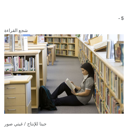
5 -
شجع القراءة
جيتا للإنتاج / غيتي صور