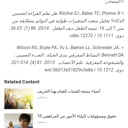
> المصادر:
> Ritchie SJ، Bates TC، Plomin R. هل تعلم القراءة لتحسين
الذكاء؟
تحليل متعدد المتغيرات طولية في التوائم متطابقة من
سن 7 إلى 16.
تنمية الطفل ديف الطفل
.
2014؛ 86 (1): 23-36.
دوى: 10.1111 / cdev.12272.
> Wilson RS، Boyle PA، Yu L، Barnes LL، Schneider JA،
Bennett DA.
النشاط المعرفي مدى الحياة ، العبء العصبي ،
والشيخوخة المعرفية.
علم الأعصاب
.
2013؛ 81 (4): 314-321.
دوى: 10.1212 / wnl.0b013e31829c5e8a.
Related Content
أشياء ممتعة للشباب للقيام بهذا الخريف
مراهقون
10 حقوق ومسؤوليات لأولياء الأمور من المراهقين
مراهقون