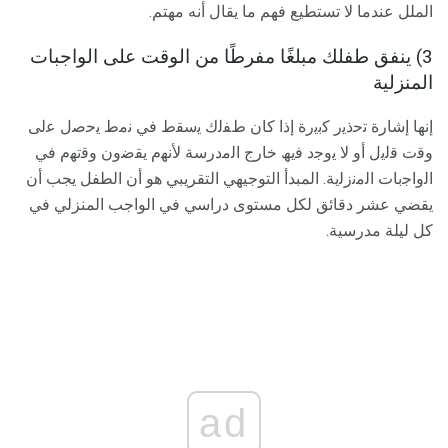
الملل عندما لا تستطيع فهم ما يقال أنه مهتم.
3) ينفق طفلك مبلغًا مفرطًا من الوقت على الواجبات
المنزلية
إﻧﮭﺎ إﺷﺎرة ﺗﺣذﯾر ﮐﺑﯾرة إذا ﮐﺎن طﻔﻟك ﯾﺳﻘط ﻓﻲ ﻧﻣط ﯾﺣﺻل ﻋﻟﯽ
وﻗت ﻗﻟﯾل أو ﻻ ﯾوﺟد ﻓﯾﮫ ﺧﺎرج اﻟﻣدرﺳﺔ ﻷﻧﮭم ﯾﻘﺿون وﻗﺗﮭم ﻓﻲ
اﻟواﺟﺑﺎت اﻟﻣﻧزﻟﯾﺔ. المبدأ التوجيهي التقريبي هو أن الطفل يجب أن
يقضي عشر دقائق لكل مستوى دراسي في الواجب المنزلي في
كل ليلة مدرسية.
ad