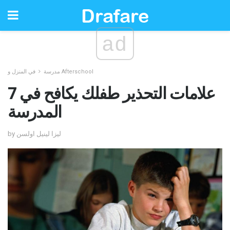
ad
في المنزل و Afterschool
مدرسة
7 علامات التحذير طفلك يكافح في
المدرسة
by ليزا لينيل اولسن