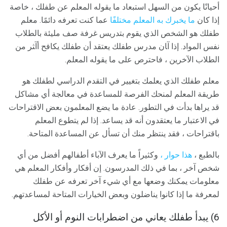
أحيانًا يكون من السهل استبعاد ما يقوله المعلم عن طفلك ، خاصة
إذا كان
ما يخبرك به المعلم مختلفًا
عما كنت تعرفه دائمًا. معلم
طفلك هو الشخص الذي يقوم بتدريس غرفة صف مليئة بالطلاب
نفس المواد. إذا آﺎن ﻣﺪرس ﻃﻔﻠﻚ ﻳﻌﺘﻘﺪ أن ﻃﻔﻠﻚ ﻳﻜﺎﻓﺢ أآﺜﺮ ﻣﻦ
اﻟﻄﻼب اﻵﺧﺮﻳﻦ ، ﻓﺎﺣﺘﺮص ﻋﻠﻰ ﻣﺎ ﻳﻘﻮﻟﻪ اﻟﻤﻌﻠﻢ.
معلم طفلك الذي يعلمك بتغيير في التقدم الدراسي لطفلك هو
طريقة المعلم لمنحك الفرصة للمساعدة في معالجة أي مشاكل
قد يراها بدأت في التطور. عادة ما يضع المعلمون بعض الاقتراحات
في الاعتبار ما يعتقدون أنه قد يساعد. إذا لم يتطوع المعلم
باقتراحات ، فقد ينتظر منك أن تسأل عن المساعدة المتاحة.
بالطبع ،
هذا حوار ،
وكثيراً ما يعرف الآباء أطفالهم أفضل من أي
شخص آخر ، بما في ذلك المدرسون. إن أفكار وأفكار المعلم هي
معلومات يمكنك وضعها مع أي شيء آخر تعرفه عن طفلك
لمعرفة ما إذا كانوا يناضلون وبعض الخيارات المتاحة لمساعدتهم.
6) يبدأ طفلك يعاني من اضطرابات النوم أو الأكل