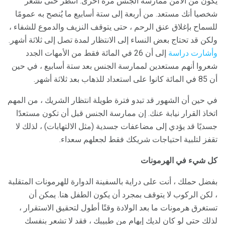
يكون من الآمن ممارسة الجنس مرة أخرى. انتظر حتى تشعر
شخصيا أنك مستعد. من أربعة إلى ستة أسابيع ما يُنصح به عمومًا
للسماح بإغلاق عنق الرحم ، حتى يتوقف النزيف والدموع للشفاء ،
ولكن قد تحتاج بعض النساء إلى الانتظار لمدة تصل إلى ثلاثة أشهر.
وأشارت دراسة
إلى أن 26 في المائة فقط من الأمهات الجدد
شعروا أنهم مستعدين لممارسة الجنس بعد ستة أسابيع ، في حين
أن 85 في المائة كانوا على استعداد للذهاب بعد ثلاثة أشهر.
في حين أن الشهور قد تبدو فترة طويلة انتظار الشريك ، من المهم
اتخاذ القرار نيابة عنك. إن ممارسة الجنس قبل أن تكون مستعدًا
جسديًا قد يؤدي إلى مضاعفات جسدية (مثل الالتهابات) ، لذلك لا
تقفز لتلبية احتياجات شريكك فقط لجعلهم سعداء.
كل شيء في الهرمونات
بفضل حملك ، أنت على دراية بالسفينة الدوارة للهرمونات المتقلبة
، لكن الركوب لا يتوقف بمجرد أن يكون الطفل هنا. يمكن أن
تستغرق هرمونات ما بعد الولادة وقتًا أطول لتحقيق الاستقرار ،
لذلك حتى لو كان لديك إبهام من طبيبك ، فقد لا تشعر بنفسك