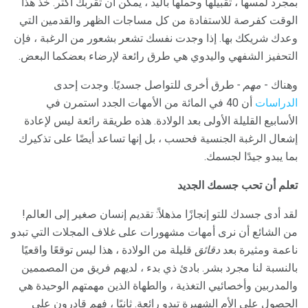
بمجرد لمسها ، تقبيلها وحملها باليد ، يمكن أن تقربك أكثر. خذ هذا
الوقت كفرصة للاستفادة من كل مساجات الظهر والقدمين التي
وعدك شريكك بها. إذا وجدت نفسك تشعر بشعور من الرغبة ، فإن
التحفيز الشفهي واليدوي هي طرق رائعة لإرضاء بعضكما البعض.
وهناك -
مهم -
طرق أخرى للتواصل جسديًا. وجدت إحدى
الدراسات
أن 40 في المائة من الأمهات الجدد استمرن في
الأسابيع القليلة الأولى بعد الولادة. هذه طريقة رائعة ليس لإعادة
إشعال الرغبة الجنسية فحسب ، بل إنها تساعد أيضًا على تذكيرك
بما يبدو جيدًا لجسمك.
تعلم أن تحب جسمك الجديد
لقد أدى جسدك للتو إنجازًا مذهلاً: تقديم إنسان صغير إلى العالم!
من الشائع أن نرى أمهات مشهورات على غلاف المجلات التي تبدو
ناعمة ومثيرة بعد
دقائق
قليلة من الولادة ، هذا ليس توقعًا واقعيًا
بالنسبة لنا مجرد بشر. بادئ ذي بدء ، لديهم فريق من المصممين
والمدربين وأخصائيي التغذية ، والطهاة الذين مهمتهم الوحيدة هي
الحصول على الأم الشهيرة تبدو رائعة. ثانيًا ، فهم قادرون على