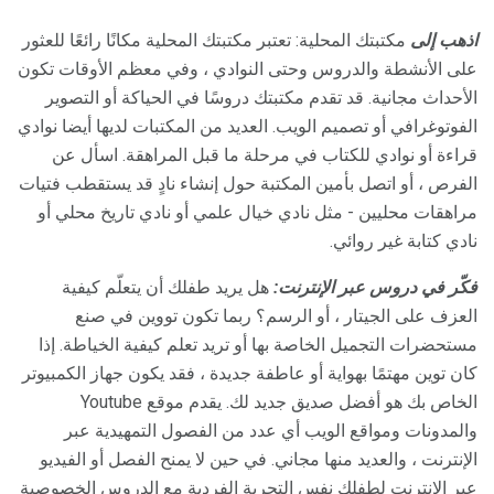
اذهب إلى
مكتبتك المحلية: تعتبر مكتبتك المحلية مكانًا رائعًا للعثور
على الأنشطة والدروس وحتى النوادي ، وفي معظم الأوقات تكون
الأحداث مجانية. قد تقدم مكتبتك دروسًا في الحياكة أو التصوير
الفوتوغرافي أو تصميم الويب. العديد من المكتبات لديها أيضا نوادي
قراءة أو نوادي للكتاب في مرحلة ما قبل المراهقة. اسأل عن
الفرص ، أو اتصل بأمين المكتبة حول إنشاء نادٍ قد يستقطب فتيات
مراهقات محليين - مثل نادي خيال علمي أو نادي تاريخ محلي أو
نادي كتابة غير روائي.
فكّر في دروس عبر الإنترنت:
هل يريد طفلك أن يتعلّم كيفية
العزف على الجيتار ، أو الرسم؟ ربما تكون تووين في صنع
مستحضرات التجميل الخاصة بها أو تريد تعلم كيفية الخياطة. إذا
كان توين مهتمًا بهواية أو عاطفة جديدة ، فقد يكون جهاز الكمبيوتر
الخاص بك هو أفضل صديق جديد لك. يقدم موقع Youtube
والمدونات ومواقع الويب أي عدد من الفصول التمهيدية عبر
الإنترنت ، والعديد منها مجاني. في حين لا يمنح الفصل أو الفيديو
عبر الإنترنت لطفلك نفس التجربة الفردية مع الدروس الخصوصية