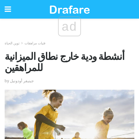
ad
فتيات مراهقات
توين الحياة
أنشطة ودية خارج نطاق الميزانية
للمراهقين
by جينيفر أودونيل