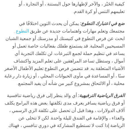
كيفية الخَبْز ، والآخر لإظهارها حول البستنة ، أو النجارة ، أو
تعليمهم التنس أو كرة القدم.
ضع في اعتبارك التطوع:
يمكن أن يحدث التوين اختلافًا في
مجتمعك وتعلم مهارات واهتمامات جديدة عن طريق
التطوع
.
ابحث عن فرص التطوع في كنيستك أو مدرستك أو جمعية الشبان
المسيحيين المحلية. قد يستمتع طفلك بفعاليات خاصة تعمل أو
يساعد في تنظيم حملة لجمع التبرعات. لن تكلفك التجربة أي
أموال ، وستظل تساعد المراهقين على تعلم المزيد واكتشاف
الأشياء المتعلقة به. قد تتضمن فرص التطوع تعليم الأطفال الأصغر
سنًا ، أو المساعدة في مأوى الحيوانات المحلي ، أو زيارة دار رعاية
محلية ، أو الالتحاق بمشروع كبير من شأنه أن يفيد المجتمع.
الفرق الرياضية الترفيهية:
أي والد ينظر إلى فرق رياضية تنافسية
أو فرق رياضية يسافر يعرف مدى تكلفتها. بعض هذه البرامج يكلف
آلاف الدولارات ، وهذا قبل أن تحصل على تكلفة الزي الرسمي ،
والغذاء ، والإقامة في الفندق لليلة واحدة. لكن لا تتخلى عن
الرياضة إذا كنت لا تستطيع المشاركة في دوري تنافسي ، فهناك