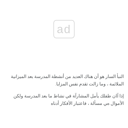
ad
النبأ السار هو أن هناك العديد من أنشطة المدرسة بعد الميزانية
الملائمة ، وما زالت تقدم نفس المزايا.
إذا آﺎن ﻃﻔﻠﻚ ﻳﺄﻣﻞ اﻟﻤﺸﺎرآﺔ ﻓﻲ ﻧﺸﺎط ﻣﺎ ﺑﻌﺪ اﻟﻤﺪرﺳﺔ وﻟﻜﻦ
اﻷﻣﻮال هﻲ ﻣﺴﺄﻟﺔ ، ﻓﺎﻋﺘﺒﺎر اﻷﻓﻜﺎر أدﻧﺎﻩ