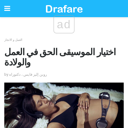
ad
العمل و الانجاز
اختيار الموسيقى الحق في العمل
والولادة
by روبن إليز فايس ، دكتوراه