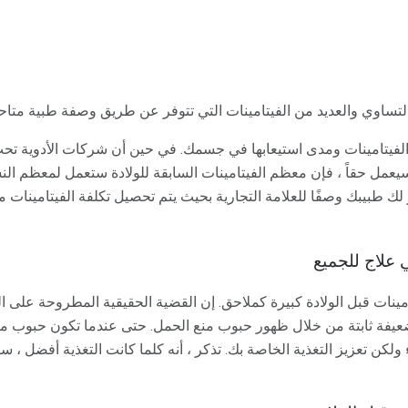
 بالتساوي والعديد من الفيتامينات التي تتوفر عن طريق وصفة طبية متاح
 الفيتامينات ومدى استيعابها في جسمك. في حين أن شركات الأدوية تح
سيعمل حقاً ، فإن معظم الفيتامينات السابقة للولادة ستعمل لمعظم الن
ر لك طبيبك وصفًا للعلامة التجارية بحيث يتم تحصيل تكلفة الفيتامينات
ي علاج للجميع
نات قبل الولادة كبيرة كملاحق. إن القضية الحقيقية المطروحة على الم
يفة ثابتة من خلال ظهور حبوب منع الحمل. حتى عندما تكون حبوب منع
 ولكن تعزيز التغذية الخاصة بك. تذكر ، أنه كلما كانت التغذية أفضل ، 