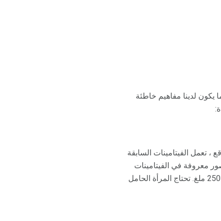
 يكون لدينا مفاهيم خاطئة
:
ع ، تعمل الفيتامينات السابقة
ور معروفة في الفيتامينات
قبل الولادة ، على سبيل المثال ، الكالسيوم. مستوى الكالسيوم في متوسط ​​فيتامين ما قبل الولادة هو 250 ملغ. تحتاج المرأة الحامل