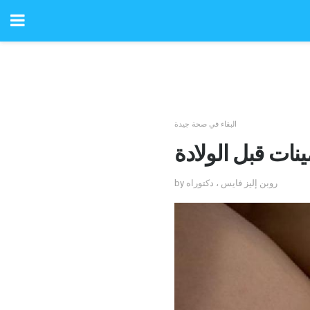
البقاء في صحة جيدة
نات قبل الولادة
by روبن إليز فايس ، دكتوراه