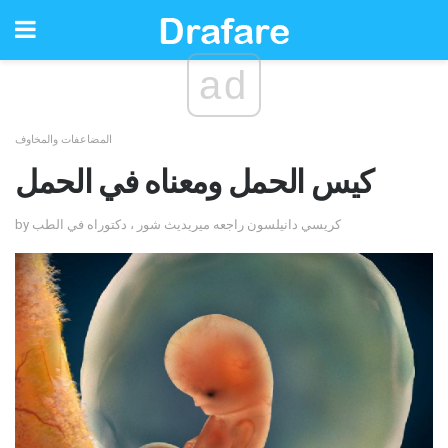
ad
المضاعفات والمخاوف
كيس الحمل ومعناه في الحمل
by كريسي دانيلسون راجعه ميريديث شور ، دكتوراه في الطب