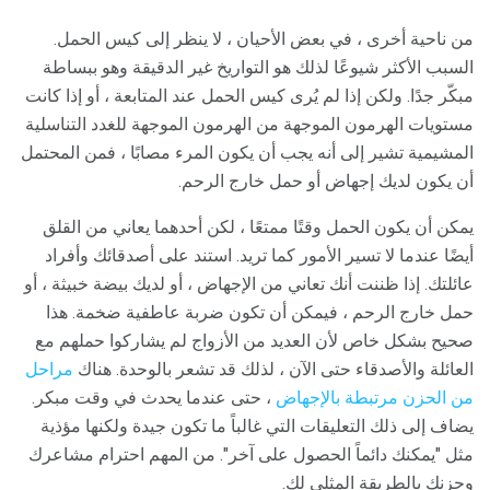
من ناحية أخرى ، في بعض الأحيان ، لا ينظر إلى كيس الحمل.
السبب الأكثر شيوعًا لذلك هو التواريخ غير الدقيقة وهو ببساطة
مبكّر جدًا. ولكن إذا لم يُرى كيس الحمل عند المتابعة ، أو إذا كانت
مستويات الهرمون الموجهة من الهرمون الموجهة للغدد التناسلية
المشيمية تشير إلى أنه يجب أن يكون المرء مصابًا ، فمن المحتمل
أن يكون لديك إجهاض أو حمل خارج الرحم.
يمكن أن يكون الحمل وقتًا ممتعًا ، لكن أحدهما يعاني من القلق
أيضًا عندما لا تسير الأمور كما تريد. استند على أصدقائك وأفراد
عائلتك. إذا ظننت أنك تعاني من الإجهاض ، أو لديك بيضة خبيثة ، أو
حمل خارج الرحم ، فيمكن أن تكون ضربة عاطفية ضخمة. هذا
صحيح بشكل خاص لأن العديد من الأزواج لم يشاركوا حملهم مع
العائلة والأصدقاء حتى الآن ، لذلك قد تشعر بالوحدة. هناك
مراحل
من الحزن مرتبطة بالإجهاض
، حتى عندما يحدث في وقت مبكر.
يضاف إلى ذلك التعليقات التي غالباً ما تكون جيدة ولكنها مؤذية
مثل "يمكنك دائماً الحصول على آخر". من المهم احترام مشاعرك
وحزنك بالطريقة المثلى لك.