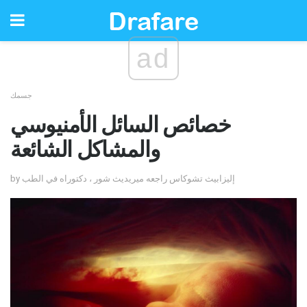
ad
جسمك
خصائص السائل الأمنيوسي
والمشاكل الشائعة
by إليزابيث تشوكاس راجعه ميريديث شور ، دكتوراه في الطب