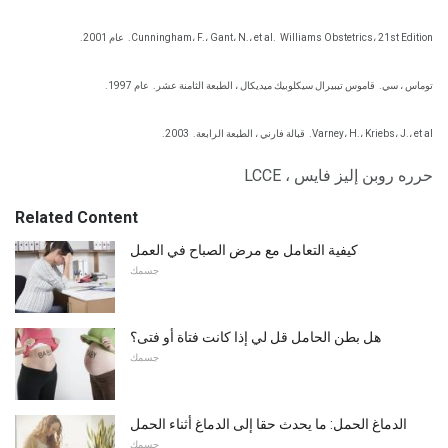
Williams Obstetrics، 21st Edition.
Cunningham، F.، Gant، N.، et al.
عام 2001.
توماس ، سي.
قاموس تيبيرال سيكلوبيك ميديكال ، الطبعة الثامنة عشر.
عام 1997.
Varney، H.، Kriebs، J.، et al.
قبالة فارني ، الطبعة الرابعة.
2003.
حرره روبن إليز فايس ، LCCE
Related Content
كيفية التعامل مع مرض الصباح في العمل
جسمك
هل بطن الحامل قل لي إذا كانت فتاة أو فتى؟
جسمك
الدماغ الحمل: ما يحدث حقا إلى الدماغ أثناء الحمل
جسمك