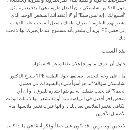
استراتيجيات قوية وعملية لبناء عمر المرونة والمرونة والسعادة
.
يقول الدكتور تشانسكي ، إن أفضل طريقة هي البدء بعبارة مثل
"أسمع لك ، إنه ليس شيئًا" أو "لا أعتقد أنك الشخص الوحيد الذي
يشعر بهذه الطريقة". يعرف طفلك بالفعل أنه يجب عليه الذهاب
إلى فصل PE. يريد أن يشعر بأنه مسموع عندما يخبرك أنها لا تحب
ذلك.
نفد السبب
حاول أن تعرف ما وراء إعلان طفلك عن الاشمئزاز.
ما ، على وجه التحديد ، يضايقها حول الطبقة PE؟ يقترح الدكتور
تشانسكي سؤاله: "ما هو أسوأ شيء بالنسبة لك في فصول
الجيم؟" قد يجيب طفلك أنه لم يتم اختياره للفرق ، أو أن أي
شخص آخر أفضل في الرياضة منه. أو قد تشعر أنها لا تملك الوقت
الكافي لتغيير الملابس بعد ذلك ، أو أنها غيرت تغيير ملابسها أمام
الأطفال الآخرين.
لا تخمن أو تفترض ، قد تكون على خطأ. وفكر أيضًا في ما إذا كانت