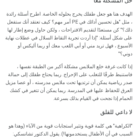
حل المشكلة معا
الهدف هنا هو جعل طفلك يخرج بحلوله الخاصة. اطرح أسئلة رائدة
، مثل "هل تحسين أدائك في PE أمر مهم؟ كيف تعتقد أنك ستفعل
ذلك؟" كن مستعدًا لتقديم الاقتراحات ، ولكن حاول وضع إطار لها
على شكل أسئلة: "إذا أردت تجربة التقاط السلال في عطلات نهاية
الأسبوع ، فهل تريد مني أو أبي اللعب معك أو ربما أليكس أو
دوني؟"
إذا كانت غرفة خلع الملابس مشكلة أكبر من الطبقة نفسها ،
فاستنبط طرقًا للتغلب على الإحراج. ربما يحتاج طفلك إلى حمالة
صدر رياضية يمكن أن ترتديها تحت ملابس مدرسته ، أو عصا مزيل
العرق للحفاظ عليها في المدرسة. ربما يمكن أن تتغير في كشك
الحمام إذا نجحت في القيام بذلك بسرعة.
لا داعي للقلق
"الكراهية" هي كلمة قوية وتثير استجابات قوية من الآباء (وهذا هو
السبب في أن الأطفال يستخدمونها!). يقول الدكتور تشانسكي: