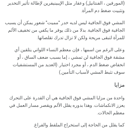
(المورفين ، الفنتانيل) وعقار مثل الإيبينيفرين لإطالة تأثير التخدير
وتثبيت ضغط دم المرأة.
المشي فوق الجافية ليس لديه خدر "مميت" شعور يمكن أن يسبب
الجافية فوق الجافية. بدلا من ذلك يوفر ما يكفي من تخفيف الألم
للمرأة لتبقى مريحة ولكن لا تزال تدرك تقلصاتها.
وعلى الرغم من اسمها ، فإن معظم النساء اللواتي يتلقين أي
مشقة فوق الجافية لن تمشي ، إما بسبب ضعف الساق ، أو
انخفاض ضغط الدم ، أو مجرد اختيار. (العديد من المستشفيات
سوف تثبط المشي لأسباب التأمين.)
مزايا
واحدة من مزايا المشي فوق الجافية هي أن القدرة على التحرك
يعزز الانكماشات. وهذا بدوره يقلل الألم ويقصر مسار العمل في
معظم الحالات.
كما يقلل من الحاجة إلى استخراج الملقط والفراغ.