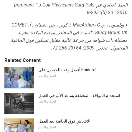
العمل العادي في primipara. "
J Coll Physicians Surg Pak.
2010 ؛ 20 (5): 295-8.
> ويلسون ، م.
MacArthur، C .؛
كوبر ، جي.
شينان ، أ.
COMET
Study Group UK.
"التمدد في المخاض ووضع الولادة: تجربة
معشاة ذات شواهد من جرعة عالية مقابل تسكين فوق الجافية
المحمول."
تخدير.
2009؛ 64 (3): 266-72.
Related Content
أفضل وقت للحصول على Epidural
العمل و الانجاز
استخدام المواقف المختلفة يساعد الألم في العمل
العمل و الانجاز
الانتعاش فوق الجافية بعد العمل
العمل و الانجاز