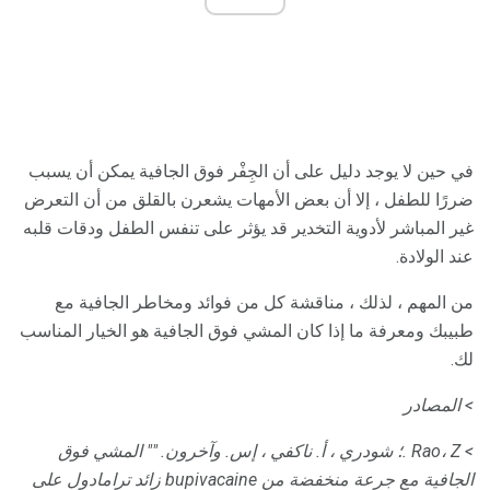
في حين لا يوجد دليل على أن الجِفْر فوق الجافية يمكن أن يسبب
ضررًا للطفل ، إلا أن بعض الأمهات يشعرن بالقلق من أن التعرض
غير المباشر لأدوية التخدير قد يؤثر على تنفس الطفل ودقات قلبه
عند الولادة.
من المهم ، لذلك ، مناقشة كل من فوائد ومخاطر الجافية مع
طبيبك ومعرفة ما إذا كان المشي فوق الجافية هو الخيار المناسب
لك.
> المصادر
> Rao، Z .؛
شودري ، أ.
ناكفي ، إس.
وآخرون.
"" المشي فوق
الجافية مع جرعة منخفضة من bupivacaine زائد ترامادول على