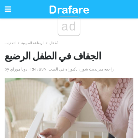
ad
أطفال
الرضاعة الطبيعية
التحديات
الجفاف في الطفل الرضيع
by دونا موراي ، RN ، BSN. راجعه ميريديث شور ، دكتوراه في الطب