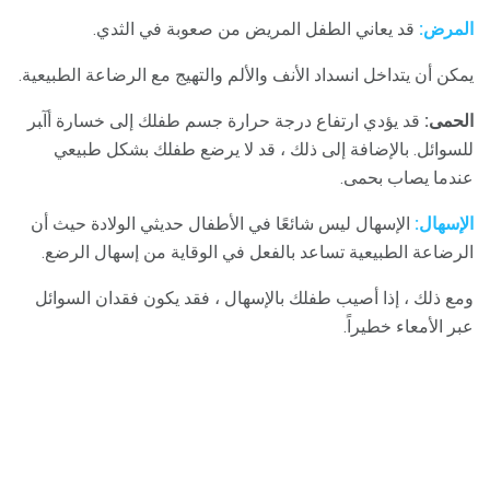
المرض:
قد يعاني الطفل المريض من صعوبة في الثدي.
يمكن أن يتداخل انسداد الأنف والألم والتهيج مع الرضاعة الطبيعية.
اﻟﺤﻤﻰ:
ﻗﺪ ﻳﺆدي ارﺗﻔﺎع درﺟﺔ ﺣﺮارة ﺟﺴﻢ ﻃﻔﻠﻚ إﻟﻰ ﺧﺴﺎرة أآﺒﺮ
ﻟﻠﺴﻮاﺋﻞ. بالإضافة إلى ذلك ، قد لا يرضع طفلك بشكل طبيعي
عندما يصاب بحمى.
الإسهال:
الإسهال ليس شائعًا في الأطفال حديثي الولادة حيث أن
الرضاعة الطبيعية تساعد بالفعل في الوقاية من إسهال الرضع.
ومع ذلك ، إذا أصيب طفلك بالإسهال ، فقد يكون فقدان السوائل
عبر الأمعاء خطيراً.