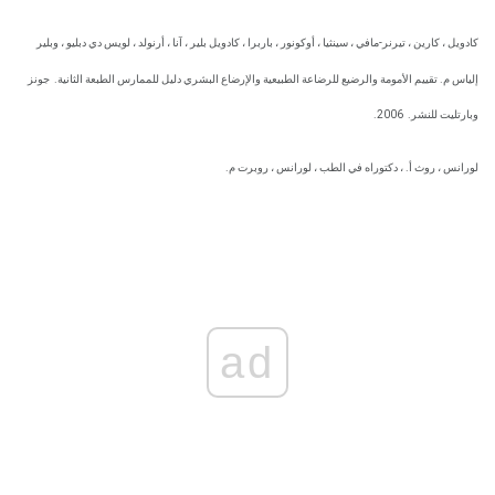
كادويل ، كارين ، تيرنر-مافي ، سينثيا ، أوكونور ، باربرا ، كادويل بلير ، آنا ، أرنولد ، لويس دي دبليو ، وبلير
إلياس م. تقييم الأمومة والرضيع للرضاعة الطبيعية والإرضاع البشري دليل للممارس الطبعة الثانية.
جونز
وبارتليت للنشر.
2006.
لورانس ، روث أ. ، دكتوراه في الطب ، لورانس ، روبرت م.
ad