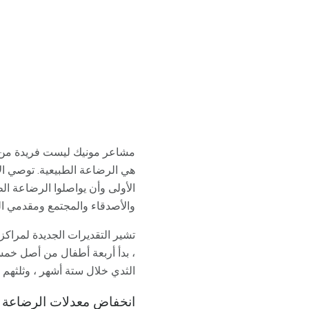
مشاعر مونيك ليست فريدة من نوع
هي الرضاعة الطبيعية. توصي ال
الأولى وأن يواصلوا الرضاعة ال
والأصدقاء والمجتمع ومقدمي ال
الثدي خلال ستة أشهر ، وثلثهم (33.7 في المائة) كانوا يرضعون من الثدي 12 شهر
انخفاض معدلات الرضاعة الط