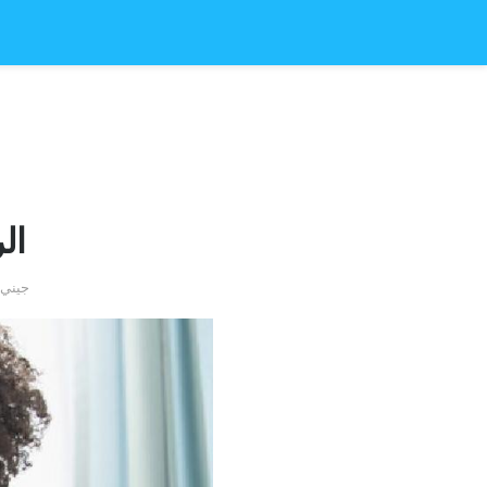
ال
by جي