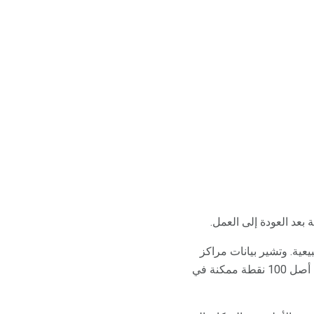
بعد العودة إلى العمل.
عية. وتشير بيانات مراكز
مكافحة الأمراض والوقاية منها إلى أن المستشفيات الأمريكية سجلت في المتوسط ​​79 نقطة فقط من أصل 100 نقطة ممكنة في