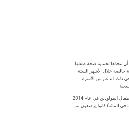
 أن تتخذها لحماية صحة طفلها
ة خالصة خلال الأشهر الستة
في ذلك. الدعم من الأسرة
عية.
تشير التقديرات الجديدة لمراكز السيطرة على الأمراض لمعدلات الإرضاع من الثدي الوطنية أنه بين الأطفال المولودين في عام 2014
، بدأ أربعة أطفال من أصل خمسة أطفال (82.5 في المائة) بالرضاعة الطبيعية ، وأكثر من نصفهم (55.3 في المائة) كانوا يرضعون من